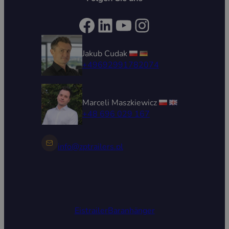
Facebook
LinkedIn
YouTube
Instagram
Jakub Cudak
+49692991782074
Marceli Maszkiewicz
+48 696 029 167
info@zptrailers.pl
Eistrailer
Baranhänger