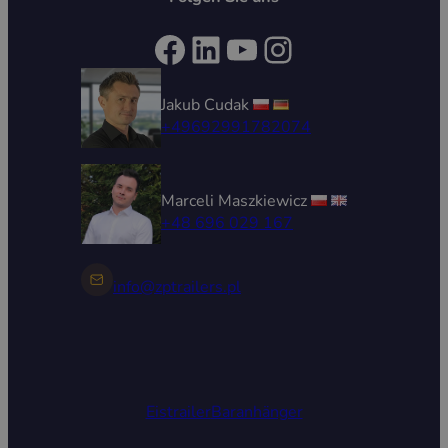
Facebook
LinkedIn
YouTube
Instagram
Jakub Cudak
+49692991782074
Marceli Maszkiewicz
+48 696 029 167
info@zptrailers.pl
Eistrailer
Baranhänger