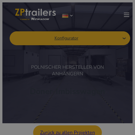
Konfigurator
POLNISCHER HERSTELLER VON
ANHÄNGERN
Döner-Imbisswagen
Zurück zu allen Projekten