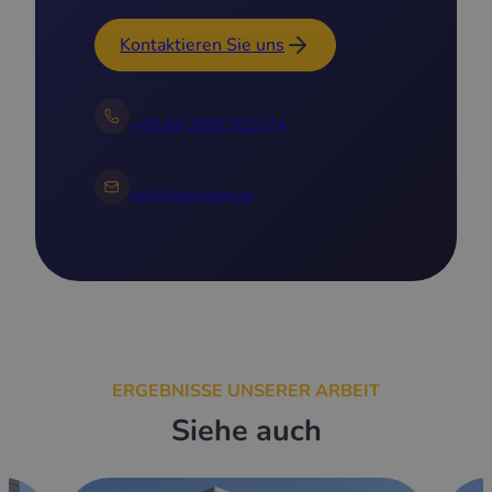
Kontaktieren Sie uns
+49 69 2991782074
info@zptrailers.pl
ERGEBNISSE UNSERER ARBEIT
Siehe auch