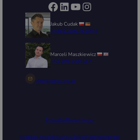
Facebook
LinkedIn
YouTube
Instagram
Jakub Cudak
+49692991782074
Marceli Maszkiewicz
+48 696 029 167
info@zptrailers.pl
Eistrailer
Baranhänger
Mobiles medizinisches Büro
Werbeanhänger