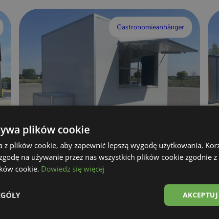
Gastronomieanhänger
żywa plików cookie
a z plików cookie, aby zapewnić lepszą wygodę użytkowania. Korzy
 zgodę na używanie przez nas wszystkich plików cookie zgodnie 
Imbisswagen
lików cookie.
Dowiedz się więcej
Details anzeigen
EGÓŁY
AKCEPTUJ