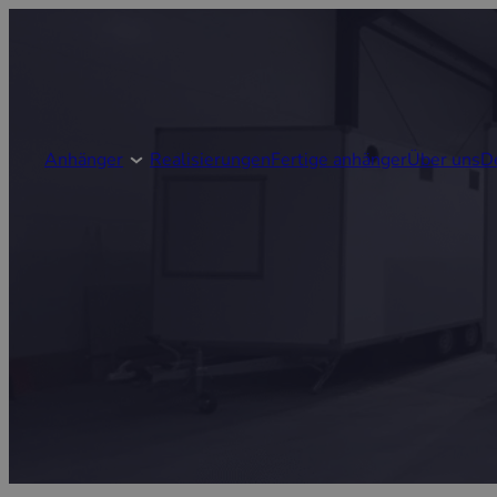
Anhänger
Realisierungen
Fertige anhänger
Über uns
D