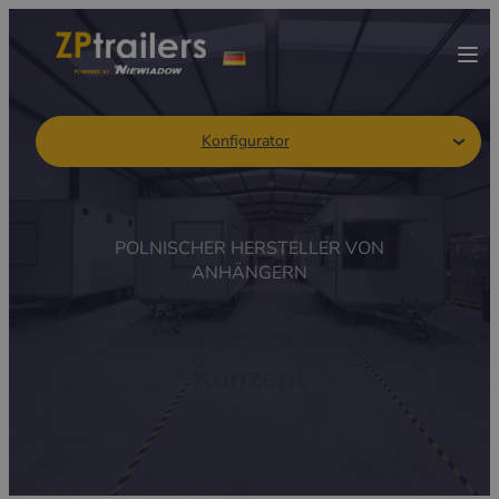
Konfigurator
POLNISCHER HERSTELLER VON
ANHÄNGERN
Anhänger im süßen
Konzept