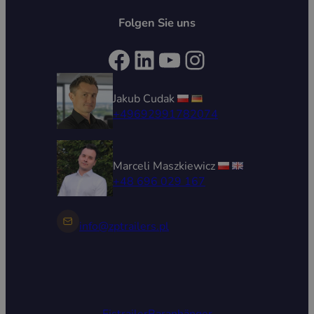
Folgen Sie uns
Facebook
LinkedIn
YouTube
Instagram
Jakub Cudak
+49692991782074
Marceli Maszkiewicz
+48 696 029 167
info@zptrailers.pl
Eistrailer
Baranhänger