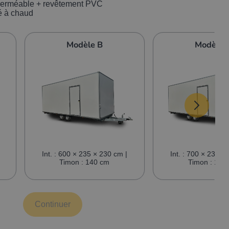
perméable + revêtement PVC
é à chaud
Modèle B
Modèle 
Int. : 600 × 235 × 230 cm |
Int. : 700 × 235 ×
Timon : 140 cm
Timon : 140
Continuer