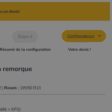
çu un devis!
Configurateurs
Étape 5
Étape 6
Résumé de la configuration
Votre devis !
a remorque
2 |
Roues :
195/50 R13
ifié + XPS)