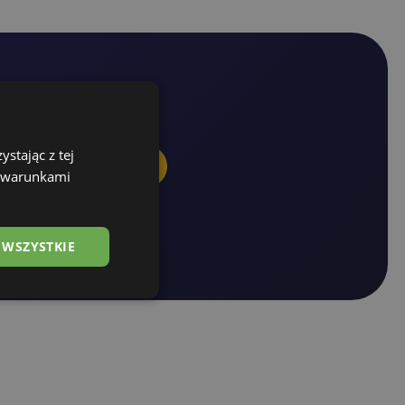
stając z tej
nous +48 690 512 414
z warunkami
 WSZYSTKIE