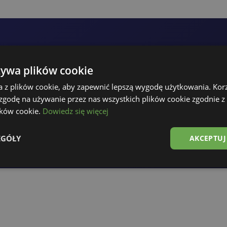
tre propre remorque
żywa plików cookie
a z plików cookie, aby zapewnić lepszą wygodę użytkowania. Korzy
Appelez-
 zgodę na używanie przez nas wszystkich plików cookie zgodnie 
lików cookie.
Dowiedz się więcej
EGÓŁY
AKCEPTUJ