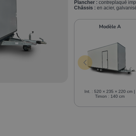
Plancher :
contreplaqué im
Châssis :
en acier, galvanis
Modèle A
Int. : 520 × 235 × 220 cm |
Timon : 140 cm