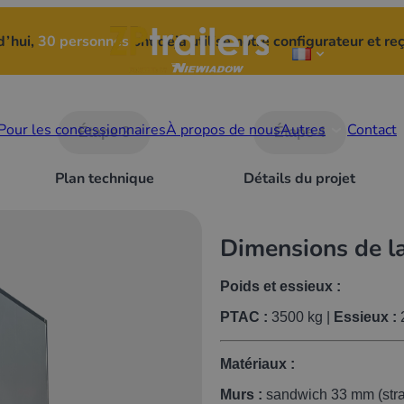
d’hui,
30 personnes
ont déjà utilisé notre configurateur et re
Pour les concessionnaires
À propos de nous
Autres
Contact
Étape 3
Étape 4
Plan technique
Détails du projet
Dimensions de l
Poids et essieux :
PTAC :
3500 kg |
Essieux :
Matériaux :
Murs :
sandwich 33 mm (strat