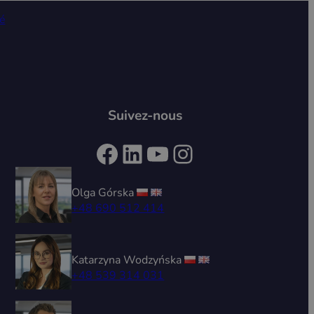
té
Suivez-nous
Facebook
LinkedIn
YouTube
Instagram
Olga Górska
+48 690 512 414
Katarzyna Wodzyńska
+48 539 314 031