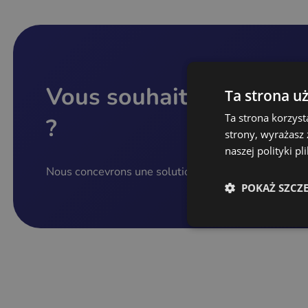
Vous souhaitez créer vo
Ta strona u
Ta strona korzyst
?
strony, wyrażasz
naszej polityki p
Nous concevrons une solution pour vous
POKAŻ SZCZ