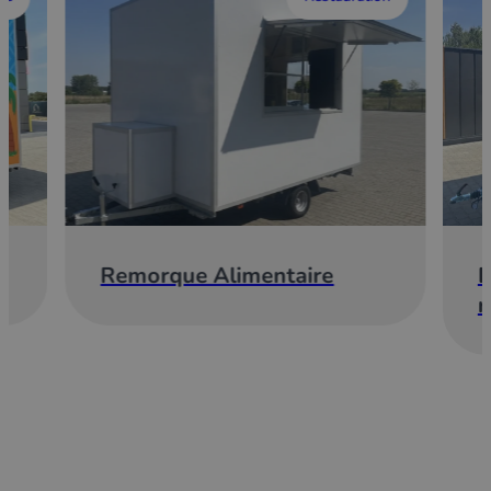
Remorque Alimentaire
E
r