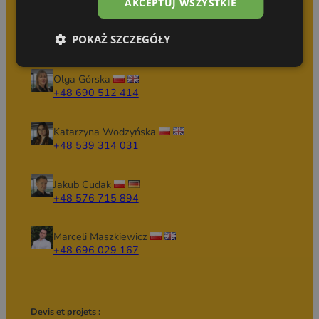
AKCEPTUJ WSZYSTKIE
N’attendez pas que quelqu’un d’autre réalise
votre idée !
POKAŻ SZCZEGÓŁY
Olga Górska
+48 690 512 414
Katarzyna Wodzyńska
+48 539 314 031
Jakub Cudak
+48 576 715 894
Marceli Maszkiewicz
+48 696 029 167
Devis et projets :