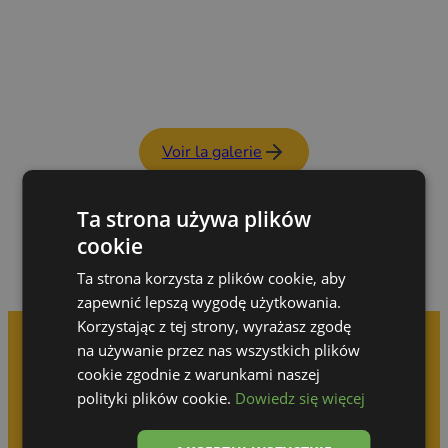
Voir la galerie
Ta strona używa plików
cookie
Ta strona korzysta z plików cookie, aby
zapewnić lepszą wygodę użytkowania.
Korzystając z tej strony, wyrażasz zgodę
na używanie przez nas wszystkich plików
cookie zgodnie z warunkami naszej
Prenez rendez-vous pour
polityki plików cookie.
Dowiedz się więcej
une consultation gratuite