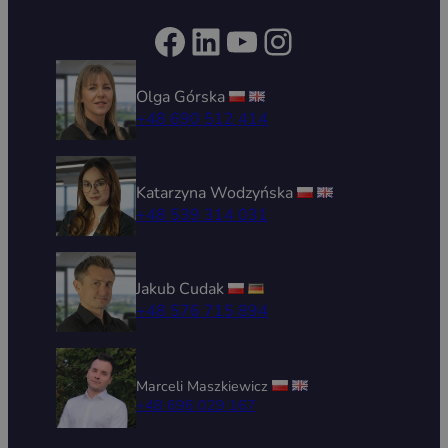
Facebook
LinkedIn
YouTube
Instagram
Olga Górska
+48 690 512 414
Katarzyna Wodzyńska
+48 539 314 031
Jakub Cudak
+48 576 715 894
Marceli Maszkiewicz
+48 696 029 167