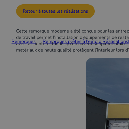
Retour à toutes les réalisations
Cette remorque moderne a été conçue pour les entrepre
de travail permet l’installation d’équipements de res
Remorques
Remorques prêtes à l’emploi
Réalisations
avec la clientèle, tandis qu’un auvent supplémentaire 
matériaux de haute qualité protègent l’intérieur lors d’