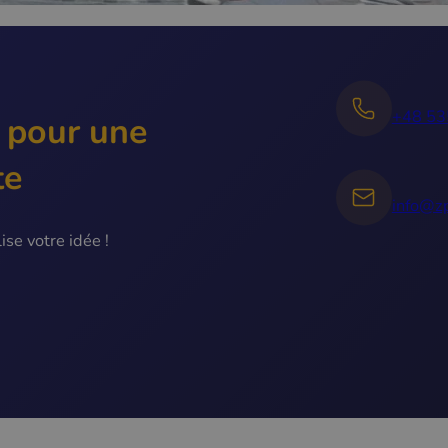
+48 53
 pour une
te
info@zp
se votre idée !