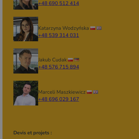
+48 690 512 414
Katarzyna Wodzyńska
+48 539 314 031
Jakub Cudak
+48 576 715 894
Marceli Maszkiewicz
+48 696 029 167
Devis et projets :