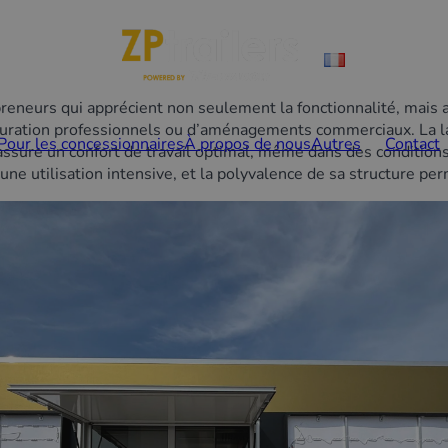
neurs qui apprécient non seulement la fonctionnalité, mais aus
tauration professionnels ou d’aménagements commerciaux. La lar
Pour les concessionnaires
À propos de nous
Autres
Contact
assure un confort de travail optimal, même dans des conditions
une utilisation intensive, et la polyvalence de sa structure perm