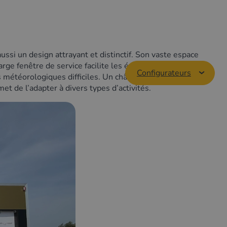
si un design attrayant et distinctif. Son vaste espace
ge fenêtre de service facilite les échanges fluides
Configurateurs
 météorologiques difficiles. Un châssis robuste et des
et de l’adapter à divers types d’activités.