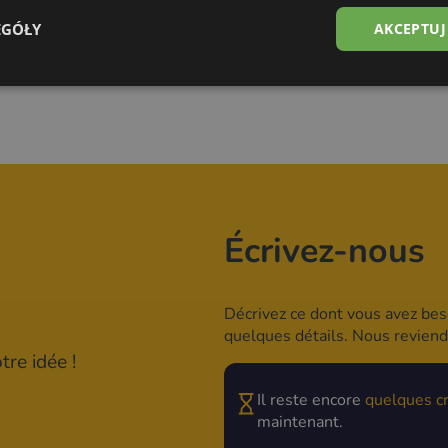
Voir la galerie
EGÓŁY
AKCEPTUJ
Écrivez-nous
Décrivez ce dont vous avez beso
quelques détails. Nous revien
re idée !
Il reste encore
quelques c
maintenant.