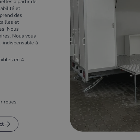
lles à partir de
abilité et
mprend des
ailles et
ces. Nous
aires. Nous vous
 indispensable à
ibles en 4
ur roues
ct