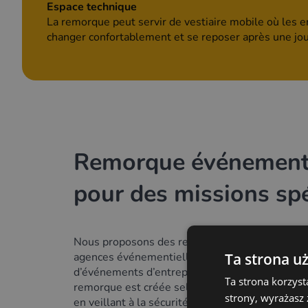
Espace technique
La remorque peut servir de vestiaire mobile où les
changer confortablement et se reposer après une jo
Remorque événementi
pour des missions sp
Nous proposons des remorques événementielle
Ta strona u
agences événementielles ainsi que pour les or
d’événements d’entreprise, culturels et promo
Ta strona korzyst
remorque est créée selon les normes de qualité
strony, wyrażasz
en veillant à la sécurité, à la facilité d’utilisati