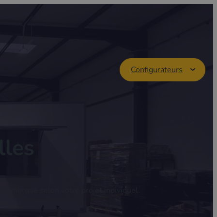
Configurateurs
les
e remorque selon votre projet individuel.