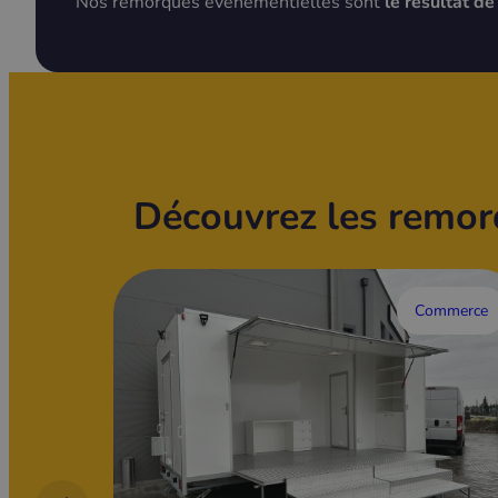
Nos remorques événementielles sont
le résultat d
Découvrez les remor
Commerce