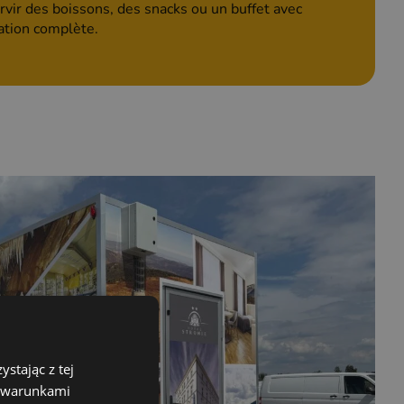
ir des boissons, des snacks ou un buffet avec
sation complète.
stając z tej
z warunkami