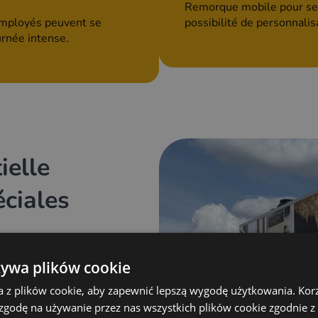
Remorque mobile pour serv
 employés peuvent se
possibilité de personnali
urnée intense.
elle
éciales
s conçues pour les
żywa plików cookie
ganisateurs
tionnels. Chaque
a z plików cookie, aby zapewnić lepszą wygodę użytkowania. Korzy
 les plus élevées,
 zgodę na używanie przez nas wszystkich plików cookie zgodnie 
on et à un design