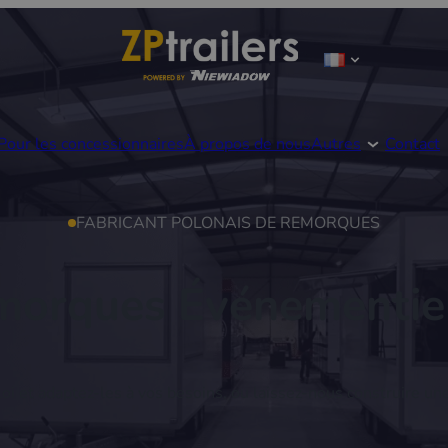
Pour les concessionnaires
À propos de nous
Autres
Contact
FABRICANT POLONAIS DE REMORQUES
morques Événementiel
loi et adaptez-les à vos besoins, ou laissez-nous construire un