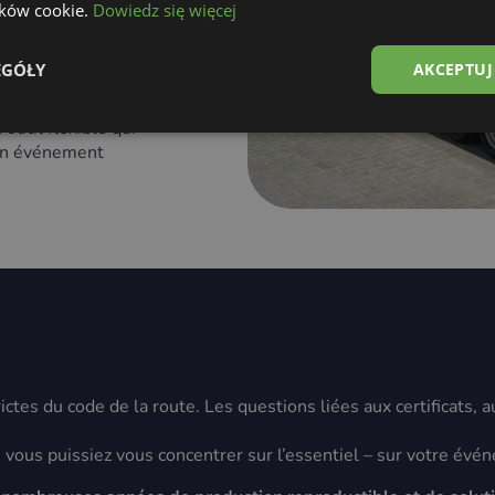
lików cookie.
Dowiedz się więcej
EGÓŁY
AKCEPTUJ
s comme
stands
, points
outil flexible qui
d’un événement
es du code de la route. Les questions liées aux certificats, 
e vous puissiez vous concentrer sur l’essentiel – sur votre évé