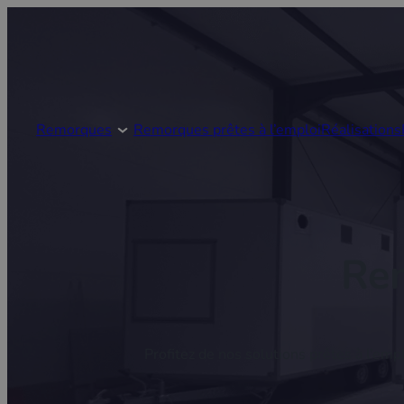
Remorques
Remorques prêtes à l’emploi
Réalisations
Re
Profitez de nos solutions prêtes à l’emp