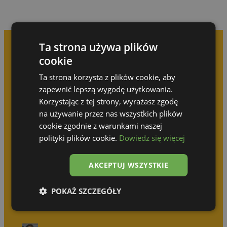
Ta strona używa plików
cookie
Prenez rendez-vous pour
Ta strona korzysta z plików cookie, aby
une consultation gratuite
zapewnić lepszą wygodę użytkowania.
Korzystając z tej strony, wyrażasz zgodę
na używanie przez nas wszystkich plików
N’attendez pas que quelqu’un d’autre réalise
votre idée !
cookie zgodnie z warunkami naszej
polityki plików cookie.
Dowiedz się więcej
Olga Górska
AKCEPTUJ WSZYSTKIE
+48 690 512 414
POKAŻ SZCZEGÓŁY
Katarzyna Wodzyńska
+48 539 314 031