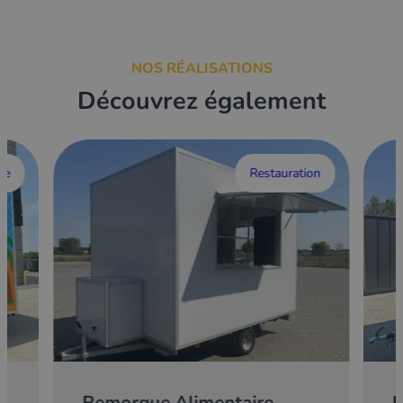
NOS RÉALISATIONS
Découvrez également
ce
Restauration
Remorque Alimentaire
E