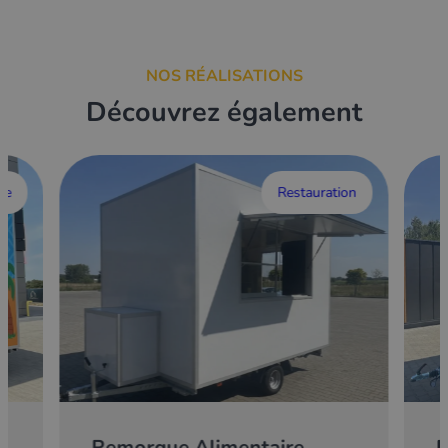
NOS RÉALISATIONS
Découvrez également
ce
Restauration
Remorque Alimentaire
E