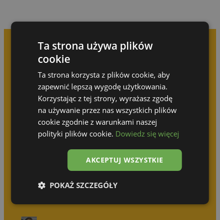
Ta strona używa plików
cookie
Prenez rendez-vous pour
Ta strona korzysta z plików cookie, aby
une consultation gratuite
zapewnić lepszą wygodę użytkowania.
Korzystając z tej strony, wyrażasz zgodę
na używanie przez nas wszystkich plików
N’attendez pas que quelqu’un d’autre réalise
votre idée !
cookie zgodnie z warunkami naszej
polityki plików cookie.
Dowiedz się więcej
Olga Górska
AKCEPTUJ WSZYSTKIE
+48 690 512 414
POKAŻ SZCZEGÓŁY
Katarzyna Wodzyńska
+48 539 314 031