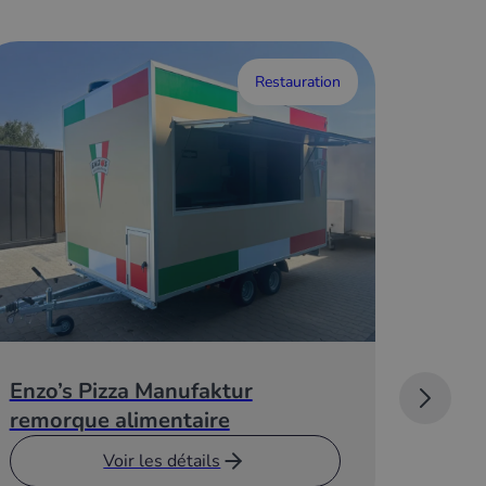
Restauration
Enzo’s Pizza Manufaktur
Casa 
remorque alimentaire
alime
Voir les détails