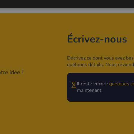
Écrivez-nous
Décrivez ce dont vous avez beso
quelques détails. Nous revien
re idée !
Il reste encore
quelques c
maintenant.