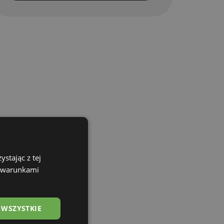
stając z tej
z warunkami
 WSZYSTKIE