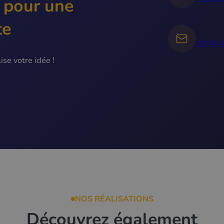
 pour une
te
info@zp
se votre idée !
NOS RÉALISATIONS
Découvrez également