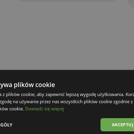
żywa plików cookie
a z plików cookie, aby zapewnić lepszą wygodę użytkowania. Korzy
Voir la galerie
 zgodę na używanie przez nas wszystkich plików cookie zgodnie 
lików cookie.
Dowiedz się więcej
EGÓŁY
AKCEPTUJ