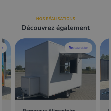
NOS RÉALISATIONS
Découvrez également
ce
Restauration
Remorque Alimentaire
E