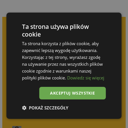
Ta strona używa plików
cookie
Prenez rendez-vous pour
Ta strona korzysta z plików cookie, aby
une consultation gratuite
zapewnić lepszą wygodę użytkowania.
Korzystając z tej strony, wyrażasz zgodę
na używanie przez nas wszystkich plików
N’attendez pas que quelqu’un d’autre réalise
votre idée !
cookie zgodnie z warunkami naszej
polityki plików cookie.
Dowiedz się więcej
Olga Górska
AKCEPTUJ WSZYSTKIE
+48 690 512 414
POKAŻ SZCZEGÓŁY
Katarzyna Wodzyńska
+48 539 314 031