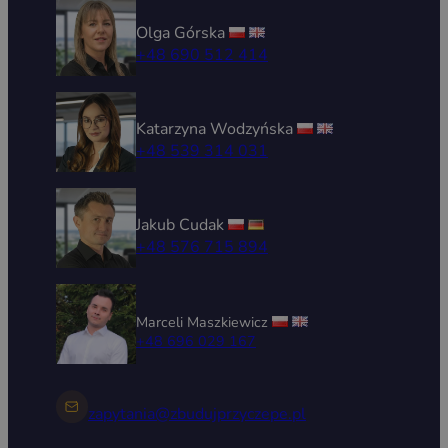
Olga Górska
+48 690 512 414
Katarzyna Wodzyńska
+48 539 314 031
Jakub Cudak
+48 576 715 894
Marceli Maszkiewicz
+48 696 029 167
zapytania@zbudujprzyczepe.pl