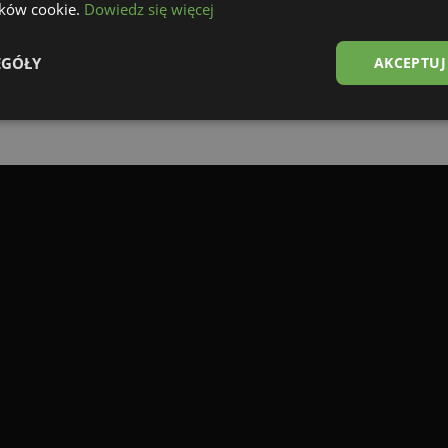
lików cookie.
Dowiedz się więcej
ZP TRAILERS
Visitez notre siège social
EGÓŁY
AKCEPTUJ