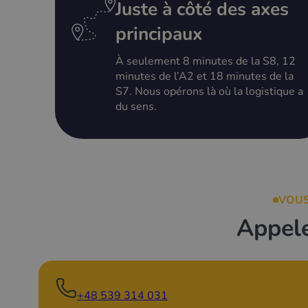
Juste à côté des axes
principaux
À seulement 8 minutes de la S8, 12
minutes de l’A2 et 18 minutes de la
S7. Nous opérons là où la logistique a
du sens.
VOUS
Appele
+48 539 314 031