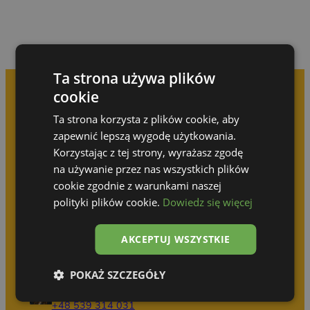
Ta strona używa plików
cookie
Prenez rendez-vous pour
Ta strona korzysta z plików cookie, aby
zapewnić lepszą wygodę użytkowania.
une consultation gratuite
Korzystając z tej strony, wyrażasz zgodę
na używanie przez nas wszystkich plików
N’attendez pas que quelqu’un d’autre réalise
cookie zgodnie z warunkami naszej
votre idée !
polityki plików cookie.
Dowiedz się więcej
AKCEPTUJ WSZYSTKIE
Olga Górska
+48 690 512 414
POKAŻ SZCZEGÓŁY
Katarzyna Wodzyńska
+48 539 314 031