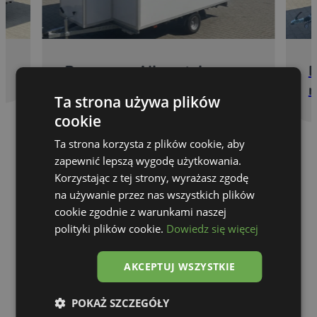
Remorque Alimentaire
E
r
Ta strona używa plików
cookie
Ta strona korzysta z plików cookie, aby
zapewnić lepszą wygodę użytkowania.
Korzystając z tej strony, wyrażasz zgodę
na używanie przez nas wszystkich plików
cookie zgodnie z warunkami naszej
polityki plików cookie.
Dowiedz się więcej
AKCEPTUJ WSZYSTKIE
POKAŻ SZCZEGÓŁY