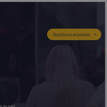
Skonfiguruj przyczepę
ń do nas!