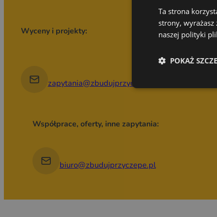
Ta strona korzyst
strony, wyrażasz
Wyceny i projekty:
naszej polityki p
POKAŻ SZCZ
zapytania@zbudujprzyczepe.pl
Współprace, oferty, inne zapytania:
biuro@zbudujprzyczepe.pl