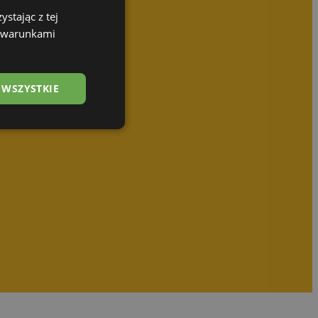
stając z tej
z warunkami
 WSZYSTKIE