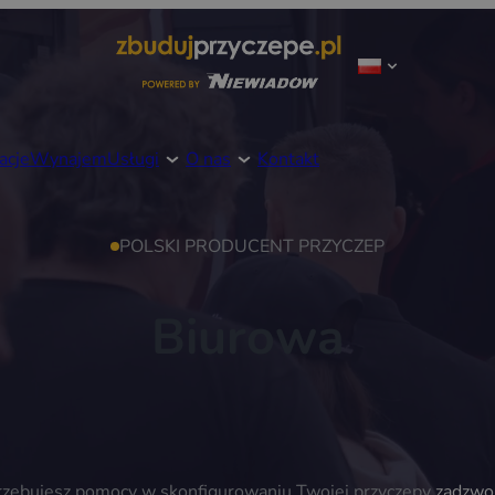
acje
Wynajem
Usługi
O nas
Kontakt
POLSKI PRODUCENT PRZYCZEP
Biurowa
trzebujesz pomocy w skonfigurowaniu Twojej przyczepy
zadzwo