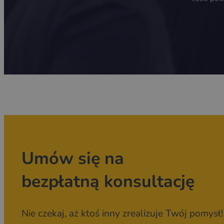
Umów się na
bezpłatną konsultację
Nie czekaj, aż ktoś inny zrealizuje Twój pomysł!