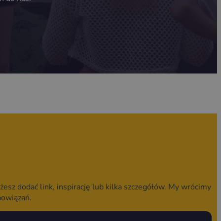
żesz dodać link, inspirację lub kilka szczegółów. My wrócimy
bowiązań.