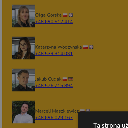
Olga Górska
+48 690 512 414
Katarzyna Wodzyńska
+48 539 314 031
Jakub Cudak
+48 576 715 894
Marceli Maszkiewicz
+48 696 029 167
Ta strona u