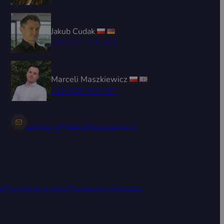
Jakub Cudak
+48 576 715 894
Marceli Maszkiewicz
+48 696 029 167
zapytania@zbudujprzyczepe.pl
a
Przyczepa na targi
Przyczepy medyczne