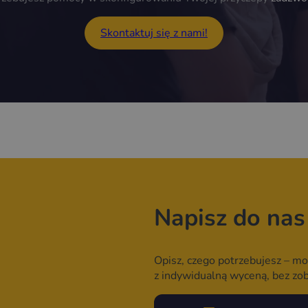
Skontaktuj się z nami!
Napisz do nas
Opisz, czego potrzebujesz – mo
z indywidualną wyceną, bez zo