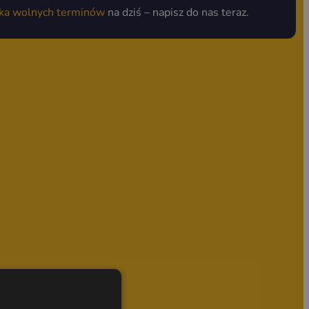
lka wolnych terminów
na dziś – napisz do nas teraz.