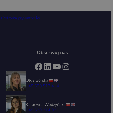
is
Polityka prywatności
Obserwuj nas
Facebook
LinkedIn
YouTube
Instagram
Olga Górska
+48 690 512 414
Katarzyna Wodzyńska
+48 539 314 031