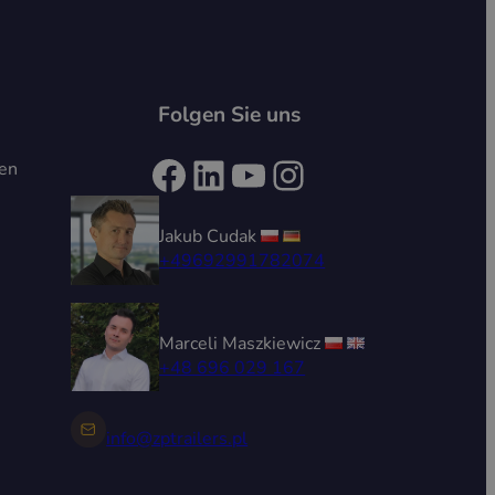
Folgen Sie uns
Facebook
LinkedIn
YouTube
Instagram
ten
Jakub Cudak
+49692991782074
Marceli Maszkiewicz
+48 696 029 167
info@zptrailers.pl