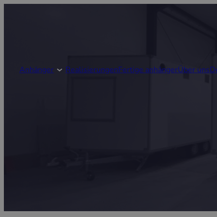
Anhänger
Realisierungen
Fertige anhänger
Über uns
D