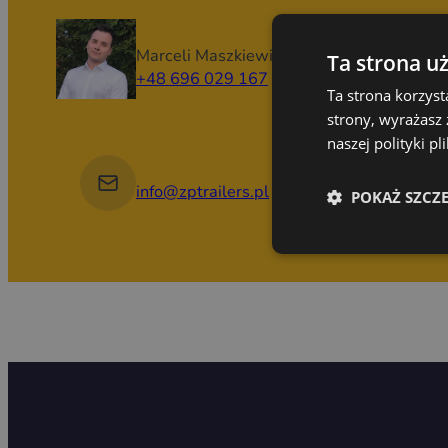
Marceli Maszkiewicz
Ta strona u
+48 696 029 167
Ta strona korzyst
strony, wyrażasz
naszej polityki p
info@zptrailers.pl
POKAŻ SZCZ