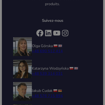
produits.
Suivez-nous
Facebook
LinkedIn
YouTube
Instagram
Olga Górska
+48 690 512 414
Katarzyna Wodzyńska
+48 539 314 031
Jakub Cudak
+48 576 715 894