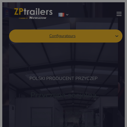
Configurateurs
POLSKI PRODUCENT PRZYCZEP
Przyczepa socjalna
Skorzystaj z naszych gotowych
rozwiązań i dostosuj je do własnych
potrzeb lub pozwól nam zbudować