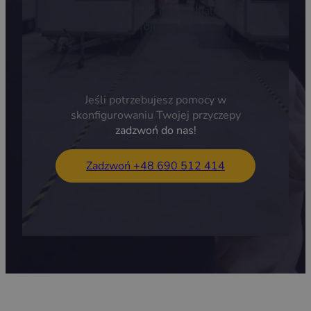
przyczepę wedle indywidualnego
projektu.
Jeśli potrzebujesz pomocy w
skonfigurowaniu Twojej przyczepy
zadzwoń do nas!
Zadzwoń +48 690 512 414