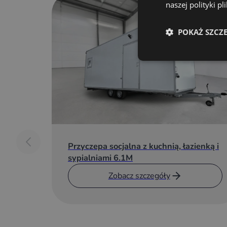
naszej polityki p
POKAŻ SZCZ
Przyczepa socjalna z kuchnią, łazienką i
sypialniami 6.1M
Zobacz szczegóły