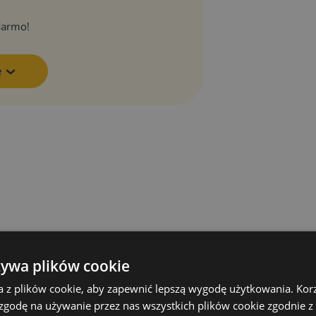
darmo!
ę
eń hydraulicznych, instalacji
PRZYCZEPY DOSTĘPNE OD RĘKI
żywa plików cookie
Zobacz inne gotowe przyczep
a z plików cookie, aby zapewnić lepszą wygodę użytkowania. Korzy
 zgodę na używanie przez nas wszystkich plików cookie zgodnie 