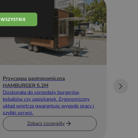
 WSZYSTKIE
Przyczepa gastronomiczna
HAMBURGER 5.2M
Doskonała do sprzedaży burgerów,
Przycz
kebabów czy zapiekanek. Ergonomiczny
Idealna
układ wnętrza gwarantuje wygodę pracy i
przestr
szybki serwis.
indywid
funkcji.
Zobacz szczegóły