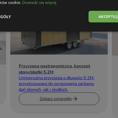
lików cookie.
Dowiedz się więcej
EGÓŁY
AKCEPTUJ
Przyczepa gastronomiczna, koncept
słony/słodki 5,2M
Uniwersalna przyczepa o długości 5,2M,
przystosowana do serwowania zarówno
dań słonych, jak i słodkich.
Zobacz szczegóły