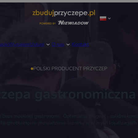
acje
Wynajem
Usługi
O nas
Kontakt
POLSKI PRODUCENT PRZYCZEP
czepa gastronomiczna
aza mobilnej gastronomii. Optymalna długość i solidna konstr
bezproblemowe prowadzenie biznesu w różnych lokalizacjach.