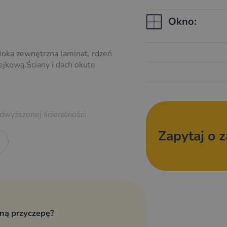
Okno:
ka zewnętrzna laminat, rdzeń
jkową.Ściany i dach okute
dwyższonej ścieralności
Zapytaj o 
sną przyczepę?
nie drogowe zgodne z przepisami