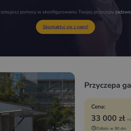
trzebujesz pomocy w skonfigurowaniu Twojej przyczepy
zadzwo
Skontaktuj się z nami!
Przyczepa g
Cena:
33 000 zł
ne
Odbiór w 90 dni