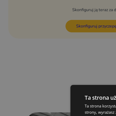
Kodeksu Drogowego
Skonfiguruj ją teraz za 
Cena netto:
33 000 złotych.
Cena brutto:
40 590 złotych.
Skonfiguruj przyczep
Opcjonalnie możliwość: zabudowy meblowej, podłącz
elektrycznych oraz brandingu przyczepy.
Ta strona u
Ta strona korzyst
strony, wyrażasz