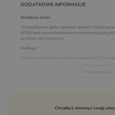
DODATKOWE INFORMACJE
Struktura ścian:
Termoaktywna płyta sandwich grubość 33mm powło
XPSŚciana nośna dodatkowo wzmocniona płytą skle
profilami aluminiowymi.
Podłoga:
Sklejka wodoodporna pokryta wykładziną PCV o po
Rama:
Pokaż więcej
Stalowa, cynkowana ogniowo
Dodatkowo w przyczepie:
Koło podporowe
Podpory stabilizujące 4 szt.
Chciałbyś stworzyć swoją wła
Klucz do podpór
Przyczepa wyposażona w kompletne oświetle