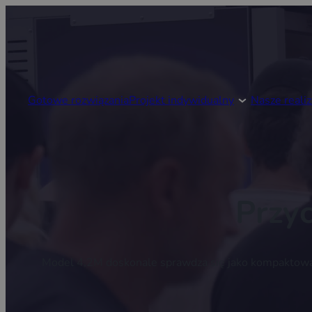
Gotowe rozwiązania
Projekt indywidualny
Nasze realiz
Przy
Model 4,2M doskonale sprawdza się jako kompaktowa b