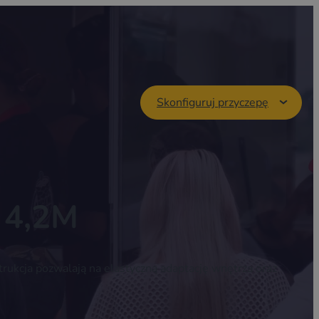
Skonfiguruj przyczepę
 4,2M
ukcja pozwalają na elastyczną adaptację wnętrza oraz