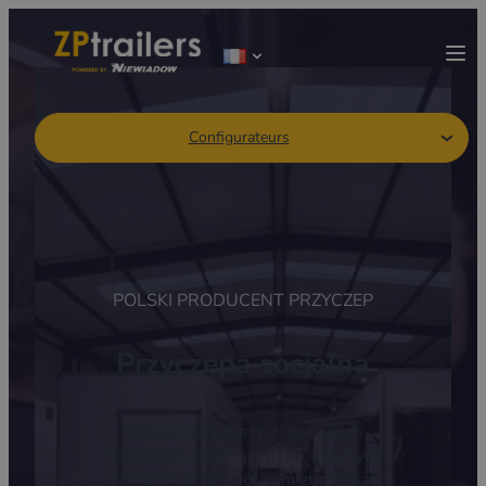
Configurateurs
POLSKI PRODUCENT PRZYCZEP
Przyczepa socjalna
Skorzystaj z naszych gotowych
rozwiązań i dostosuj je do własnych
potrzeb lub pozwól nam zbudować