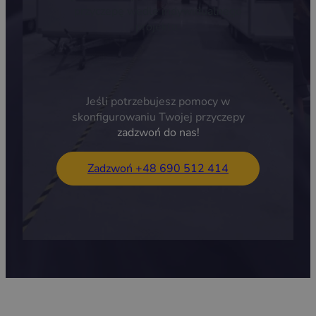
przyczepę wedle indywidualnego
projektu.
Jeśli potrzebujesz pomocy w
skonfigurowaniu Twojej przyczepy
zadzwoń do nas!
Zadzwoń +48 690 512 414