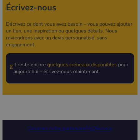
en acier inoxydable 368l
Écrivez-nous
Marquage (Branding) de la remorque :
Décrivez ce dont vous avez besoin – vous pouvez ajouter
Façade en panneaux composites
un lien, une inspiration ou quelques détails. Nous
type Dibond
reviendrons avec un devis personnalisé, sans
Façade – Impression sur film
engagement.
polymère longue durée avec
pelliculage de protection contre
les dommages et les intempéries.
Il reste encore
quelques créneaux disponibles
pour
Cache-roues x 4
aujourd’hui – écrivez-nous maintenant.
Menu en caisson (rétroéclairage
LED en option)
Logo : plat sur PVC / en caisson
avec rétroéclairage LED
Enseigne LED sur le toit sur sous-
structure, rabattable pour le
transport.
Devenez notre partenaire
FAQ
Service