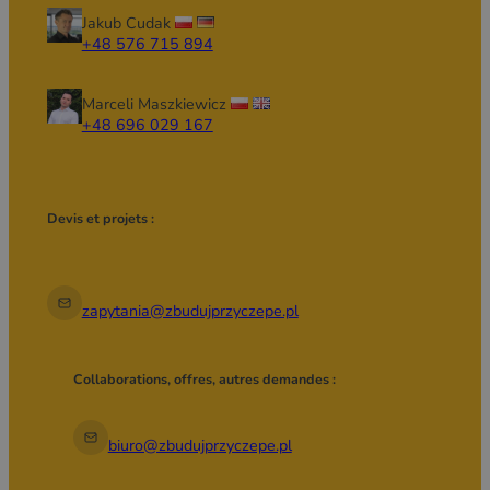
En supplément dans la remorque :
Jakub Cudak
Roue jockey Knott
+48 576 715 894
Béquilles stabilisatrices 4 pcs
Clé pour béquilles de 19 mm
Marceli Maszkiewicz
Remorque équipée d’un éclairage
+48 696 029 167
routier complet conforme au code
de la route
EN OPTION
Devis et projets :
Équipement gastronomique :
Grill à viande Potis Gd4 2 pcs
Grill de contact rainuré
zapytania@zbudujprzyczepe.pl
Vitrine réfrigérée
Bain-marie à poser avec robinet
Collaborations, offres, autres demandes :
pour bacs GN 1/1 et H 150 mm
Friteuse 2x5l
Grand congélateur coffre 469l
biuro@zbudujprzyczepe.pl
Petit congélateur coffre 298l
Bar à salade 3 portes avec vitrine