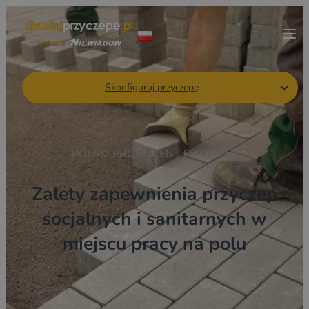
Skonfiguruj przyczepę
POLSKI PRODUCENT PRZYCZEP
Zalety zapewnienia przyczep
socjalnych i sanitarnych w
miejscu pracy na polu