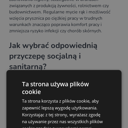
związanych z produkcją żywności, rolnictwem czy
budownictwem. Regularne mycie rąk i możliwość
wzięcia prysznica po ciężkiej pracy w trudnych
warunkach znacząco poprawia komfort pracy i
zmniejsza ryzyko infekcji czy chorób skórnych.
Jak wybrać odpowiednią
przyczepę socjalną i
sanitarną?
Wybór odpowiedniej przyczepy powinien być
Ta strona używa plików
dostosowany do potrzeb danej firmy i specyfiki pracy.
cookie
Warto zwrócić uwagę na kilka podstawowych
aspektów:
Ta strona korzysta z plików cookie, aby
zapewnić lepszą wygodę użytkowania.
pojemność – ile osób będzie korzystać z
Korzystając z tej strony, wyrażasz zgodę
przyczepy? W zależności od liczby pracowników
na używanie przez nas wszystkich plików
można dobrać większy lub mniejszy model,