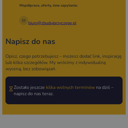
Współprace, oferty, inne zapytania:
biuro@zbudujprzyczepe.pl
Napisz do nas
Opisz, czego potrzebujesz – możesz dodać link, inspirację
lub kilka szczegółów. My wrócimy z indywidualną
wyceną, bez zobowiązań.
Zostało jeszcze
kilka wolnych terminów
na dziś –
napisz do nas teraz.