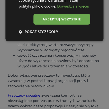
cookie zgodnie z warunkami naszej
rodzaj wyposażenia – czy wystarczy
polityki plików cookie.
Dowiedz się więcej
podstawowe zaplecze sanitarne, czy potrzebne
są dodatkowe udogodnienia, takie jak prysznice
czy ogrzewanie?
AKCEPTUJ WSZYSTKIE
mobilność – czy przyczepa ma być stale
przewożona między lokalizacjami, czy będzie
POKAŻ SZCZEGÓŁY
używana przez dłuższy czas w jednym miejscu?
źródło zasilania – w miejscach bez dostępu do
sieci elektrycznej warto rozważyć przyczepy
wyposażone w agregaty prądotwórcze,
łatwość czyszczenia i konserwacji – materiały
użyte do wykończenia powinny być odporne na
wilgoć i łatwe do utrzymania w czystości.
Dobór właściwej przyczepy to inwestycja, która
zwraca się w postaci lepszej organizacji pracy i
zadowolenia pracowników.
Przyczepy socjalne
zwiększają komfort i są
niezastąpione podczas prac w trudnych warunkach.
Warto wybrać nasze propozycje i cieszyć się wysoką