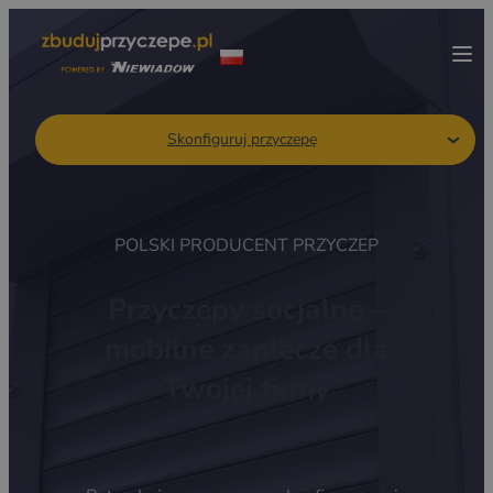
Skonfiguruj przyczepę
POLSKI PRODUCENT PRZYCZEP
Przyczepy socjalne –
mobilne zaplecze dla
Twojej firmy