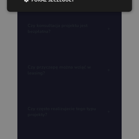
Czy konsultacja projektu jest
+
bezpłatna?
Czy przyczepę można wziąć w
+
leasing?
Czy często realizujecie tego typu
+
projekty?