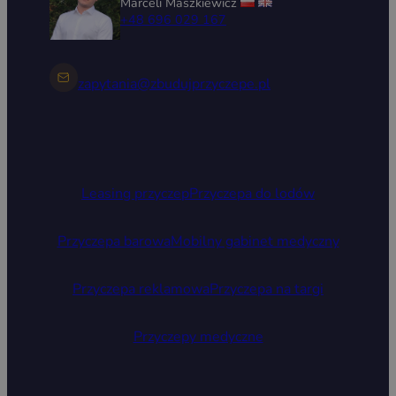
Marceli Maszkiewicz
+48 696 029 167
zapytania@zbudujprzyczepe.pl
Leasing przyczep
Przyczepa do lodów
Przyczepa barowa
Mobilny gabinet medyczny
Przyczepa reklamowa
Przyczepa na targi
Przyczepy medyczne