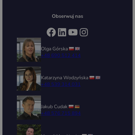
Obserwuj nas
Facebook
LinkedIn
YouTube
Instagram
Olga Górska
+48 690 512 414
Katarzyna Wodzyńska
+48 539 314 031
Jakub Cudak
+48 576 715 894