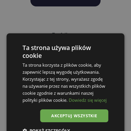
Zaufali nam:
Ta strona używa plików
cookie
Ta strona korzysta z plików cookie, aby
zapewnić lepszą wygodę użytkowania.
Korzystając z tej strony, wyrażasz zgodę
na używanie przez nas wszystkich plików
Najczęściej zadawane pytania
cookie zgodnie z warunkami naszej
polityki plików cookie.
Dowiedz się więcej
AKCEPTUJ WSZYSTKIE
Czy jest opcja transportu przeczepy?
+
POKAŻ SZCZEGÓŁY