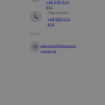
+48 539 314
031
Olga Górska
+48 690 512
414
Email
zapytania@zbudujprz
yczepe.pl