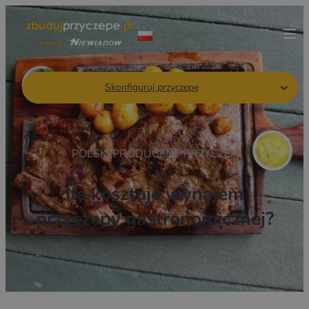
Skonfiguruj przyczepę
POLSKI PRODUCENT PRZYCZEP
Ile kosztuje wynajem
przyczepy gastronomicznej?