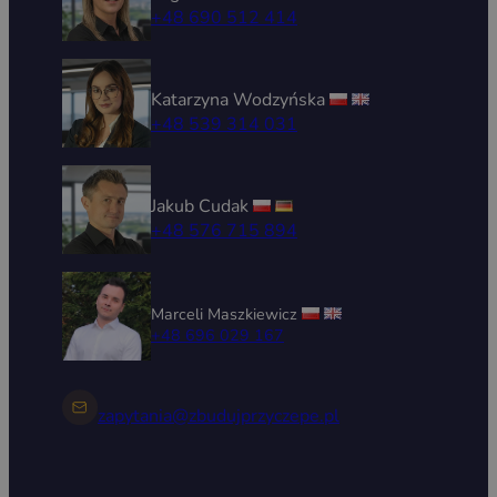
+48 690 512 414
Katarzyna Wodzyńska
+48 539 314 031
Jakub Cudak
+48 576 715 894
Marceli Maszkiewicz
+48 696 029 167
zapytania@zbudujprzyczepe.pl