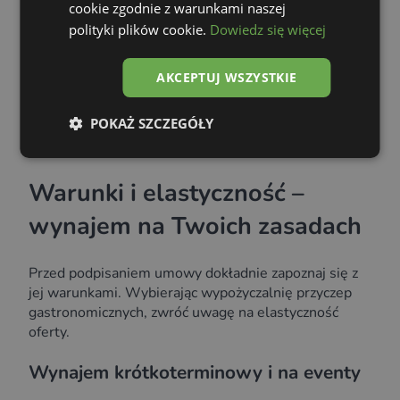
cookie zgodnie z warunkami naszej
Transport:
Koszt dostarczenia i odbioru
przyczepy, często ustalany indywidualnie.
polityki plików cookie.
Dowiedz się więcej
Branding:
Oklejenie przyczepy Twoim logo i
grafiką. Niektóre firmy oferują to jako
AKCEPTUJ WSZYSTKIE
dodatkową usługę.
Ubezpieczenie:
Upewnij się, jakie
POKAŻ SZCZEGÓŁY
ubezpieczenie (OC/AC) jest wliczone w cenę i
czy nie musisz go wykupić dodatkowo.
Warunki i elastyczność –
wynajem na Twoich zasadach
Przed podpisaniem umowy dokładnie zapoznaj się z
jej warunkami. Wybierając wypożyczalnię przyczep
gastronomicznych, zwróć uwagę na elastyczność
oferty.
Wynajem krótkoterminowy i na eventy