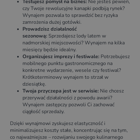
Testujesz pomysł na biznes:
Nie jesteś pewien,
czy Twoje rewolucyjne kanapki podbiją rynek?
Wynajem pozwala to sprawdzić bez ryzyka
zamrożenia dużej gotówki.
Prowadzisz działalność
sezonową:
Sprzedajesz lody latem w
nadmorskiej miejscowości? Wynajem na kilka
miesięcy będzie idealny.
Organizujesz imprezy i festiwale:
Potrzebujesz
mobilnego punktu gastronomicznego na
konkretne wydarzenie, wesele czy festiwal?
Krótkoterminowy wynajem to strzał w
dziesiątkę.
Twoja przyczepa jest w serwisie:
Nie chcesz
przerywać działalności z powodu awarii?
Wynajem zastępczy pozwoli Ci zachować
ciągłość sprzedaży.
Dzięki wynajmowi zyskujesz elastyczność i
minimalizujesz koszty stałe, koncentrując się na tym,
co najważniejsze – rozwijaniu swojego kulinarnego