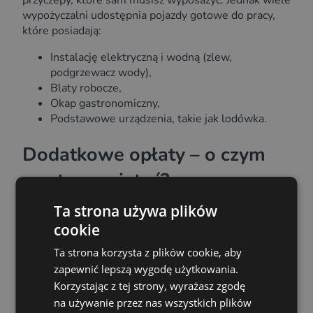
wypożyczalni udostępnia pojazdy gotowe do pracy,
które posiadają:
Instalację elektryczną i wodną (zlew,
podgrzewacz wody),
Blaty robocze,
Okap gastronomiczny,
Podstawowe urządzenia, takie jak lodówka.
Dodatkowe opłaty – o czym
warto pamiętać?
Ta strona używa plików
Miesięczny czynsz to nie jedyny koszt. Planując
cookie
budżet, musisz uwzględnić kilka dodatkowych pozycji:
Ta strona korzysta z plików cookie, aby
Kaucja zwrotna:
To standardowe
zapewnić lepszą wygodę użytkowania.
zabezpieczenie dla wypożyczalni na wypadek
Korzystając z tej strony, wyrażasz zgodę
uszkodzeń. Zwykle wynosi od 3 000 do 3 500
na używanie przez nas wszystkich plików
zł.