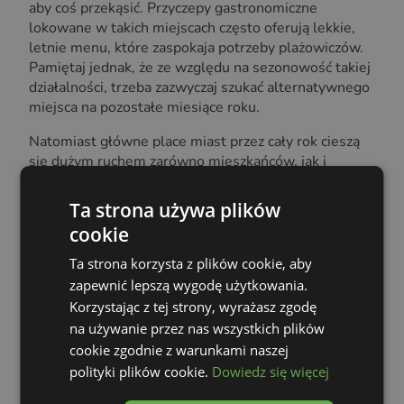
aby coś przekąsić. Przyczepy gastronomiczne
lokowane w takich miejscach często oferują lekkie,
letnie menu, które zaspokaja potrzeby plażowiczów.
Pamiętaj jednak, że ze względu na sezonowość takiej
działalności, trzeba zazwyczaj szukać alternatywnego
miejsca na pozostałe miesiące roku.
Natomiast główne place miast przez cały rok cieszą
się dużym ruchem zarówno mieszkańców, jak i
turystów. To miejsca, gdzie ludzie spotykają się na
przerwę w ciągu dnia, gdzie odbywają się rozmaite
Ta strona używa plików
wydarzenia i gdzie przewija się mnóstwo
cookie
przechodniów, w tym turystów.
Ta strona korzysta z plików cookie, aby
Sezonowość a postawienie
zapewnić lepszą wygodę użytkowania.
Korzystając z tej strony, wyrażasz zgodę
przyczepy gastronomicznej –
na używanie przez nas wszystkich plików
jakich miejsc szukać?
cookie zgodnie z warunkami naszej
polityki plików cookie.
Dowiedz się więcej
Sezonowość to aspekt, który nieodłącznie wiąże się z