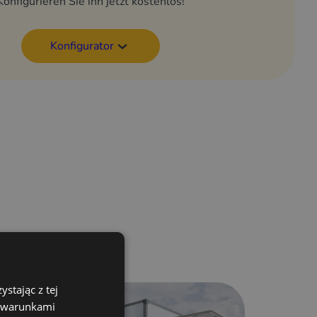
Konfigurieren Sie ihn jetzt kostenlos!
Konfigurator
hen
stając z tej
z warunkami