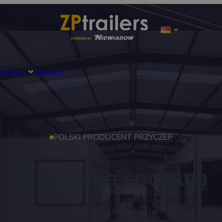
er Rest
Kontakt
POLSKI PRODUCENT PRZYCZEP
Przyczepa socjalna
 i dostosuj je do własnych potrzeb lub pozwól nam zbudować 