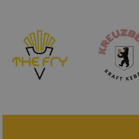
Grauwasser- und Frischwassertanks
Elektrik:
Elektroprojekt maßgeschneidert für den Anh
Konzept
Innenbeleuchtung: LED-Lichter
Überwachungssystem:
1 Kamera, Recorder, Festplatte
Zusätzliche Ausstattung:
LED-Schild – „Eis im Waffelbecher“
LED-Schriftzug „Lody“ auf dem Dach mit Unte
Zusammenklappen für den Transport
Stützrad
4 stabilisierende Stützen
19″-Stützen-Schlüssel
Der Anhänger ist mit kompletter Straßenbele
Vorschriften des Straßenverkehrsgesetzes en