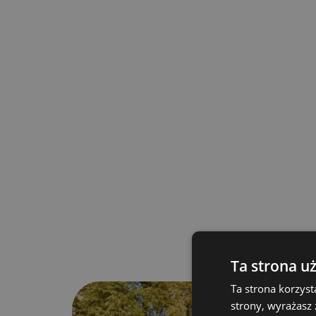
Thermoaktive Sandwichplatte, 33 mm dick, m
Kern
Tragwand zusätzlich mit Sperrholzplatte vers
Boden:
Wasserfestes Sperrholz mit PVC-Belag mit e
Rahmen:
Feuerverzinkter Stahlrahmen
Tür:
Auf der gegenüberliegenden Seite der Deich
Verkaufsfensterklappen:
We
Klappen: Frontale
Ta strona u
Möbelausstattung:
Ta strona korzyst
Möbelaufbau angepasst an das süße Konzept,
strony, wyrażasz