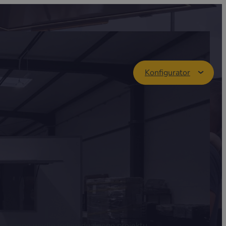
Konfigurator
przyczepę wedle indywidualnego projektu.