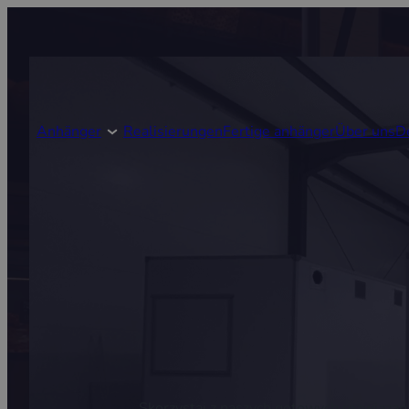
Anhänger
Realisierungen
Fertige anhänger
Über uns
D
Skorzystaj z naszych gotowych rozwiązań