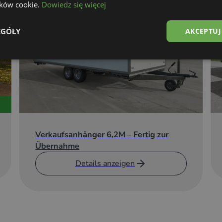
lików cookie.
Dowiedz się więcej
er Dichte
EGÓŁY
AKCEPTUJ
inat-Schutzfolie zum Schutz des
inflüssen
lebt
Verkaufsanhänger 6,2M – Fertig zur
Übernahme
Details anzeigen
e
t IP24