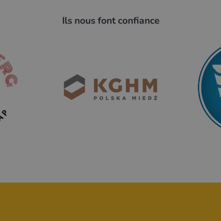
Ils nous font confiance
änger, angepasst an das süße
rkonstruktion, zum
uchtung ausgestattet, die den
tspricht