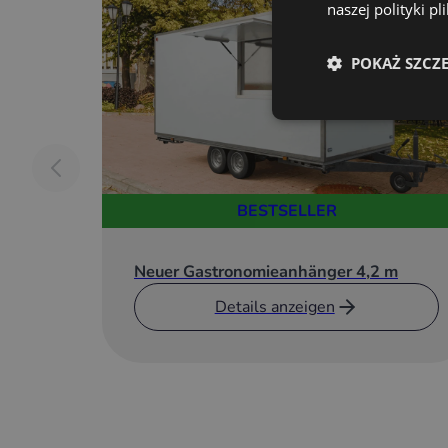
Vorgaben
naszej polityki p
Möbel aus laminierter Spanplatte mit erhöht
Arbeitsplatte mit Säureblechschutz
POKAŻ SZCZ
BHP-Schrank
4 abschließbare Schränke
3 Schubladen
Münzeinwurf
Fassade und Branding-Elemente:
Druck auf polymerer Folie, langlebig mit Lam
BESTSELLER
Drucks vor Beschädigungen und Witterungse
Radabdeckungen x 4, ebenfalls mit Folie bek
Neuer Gastronomieanhänger 4,2 m
Hydraulik (geschlossener Wasserkreislauf):
Details anzeigen
2-Komponenten-Spüle
2 Wasserhähne mit flexibler Auslaufbrause
Hydraulikkomponenten
Selbstansaugende Seaflo-Druckwasserpump
Leistung: 3,8L/min
Elektrischer Wassererhitzer Kospel, Schutzar