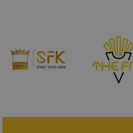
Grauwassertank und Frischwassertank
Elektrik:
Elektrisches Projekt gemäß den Anforderung
soziale Einrichtungen.
Externe Stromanschlussbox mit 32A CEE-St
Innenverteiler mit Sicherungen
LED-Beleuchtung im Anhänger oder Hochtem
Überwachungsset: 3 Kameras, Recorder, Fest
Zusätzlich im Anhänger:
Stützrad Knott
4 stabilisierende Stützen
19″-Stützen-Schlüssel
Der Anhänger ist mit kompletter Straßenbele
Vorschriften des Straßenverkehrsgesetzes en
OPTIONAL:Gastronomieausstattung:
2x Grill für Fleisch Potis Gd4