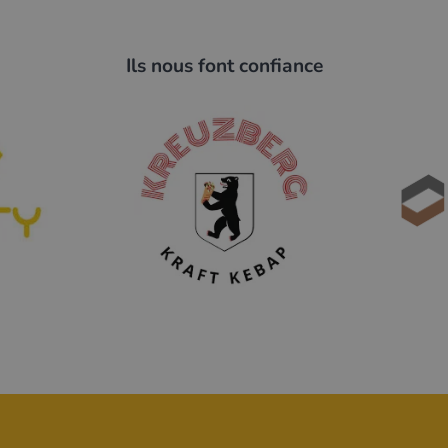
Ils nous font confiance
en für gastronomische und
ecker
peraturleuchten
platte
uchtung ausgestattet, die den
tspricht