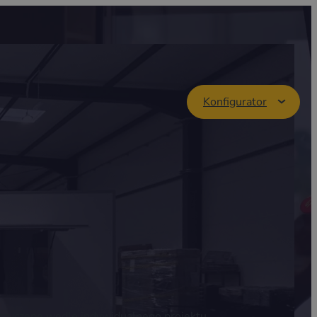
Konfigurator
przyczepę wedle indywidualnego projektu.