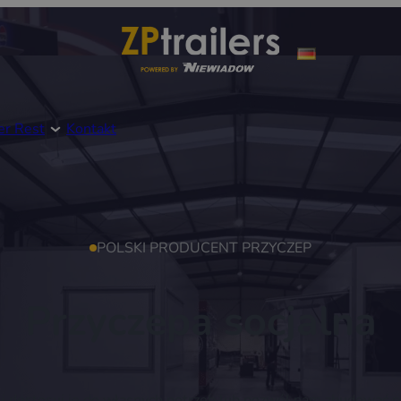
er Rest
Kontakt
POLSKI PRODUCENT PRZYCZEP
Przyczepa socjalna
 i dostosuj je do własnych potrzeb lub pozwól nam zbudować 