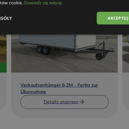
lików cookie.
Dowiedz się więcej
EGÓŁY
AKCEPTUJ
 Stahlblech (Arbeitsplatte,
sbereich)
atte mit leichtem Gewicht
Verkaufsanhänger 6,2M – Fertig zur
Übernahme
lauf):
Details anzeigen
 Leistung: 3,8 L/min
IP24