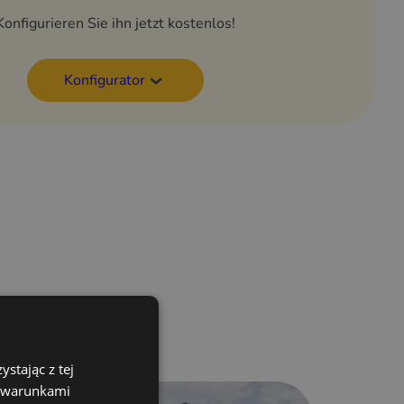
Konfigurieren Sie ihn jetzt kostenlos!
Konfigurator
hen
stając z tej
z warunkami