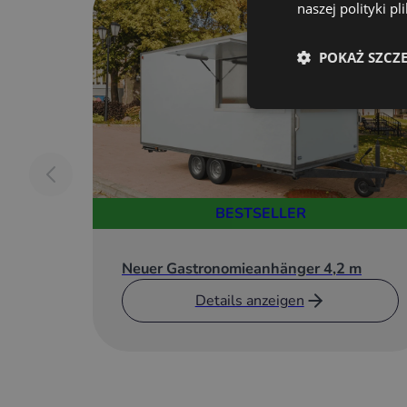
3 m Arbeitsplatte
naszej polityki p
Stahlblech:
POKAŻ SZCZ
Hochtemperaturbeständiges säurebeständiges
Spüle, Ausgabe, Decke und Wände im Arbeit
Dunstabzug:
3 m Edelstahl-Dunstabzug über der Arbeitspl
Zusätzlich fettfilter
BESTSELLER
Lüftung:
Axiallüfter FI200, 860m³/h, 3 Stück
Neuer Gastronomieanhänger 4,2 m
Hydraulik (geschlossener oder offener Wasserkreis
Details anzeigen
3-Komponenten-Spüle
2 Batterien mit flexibler Auslaufdüse
Hydraulikteile
Seaflo selbstansaugende Druckwasserpumpe.
Elektrischer Wasserboiler Kospel, Schutzart 