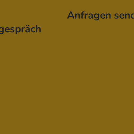
Anfragen sen
 1/1 Behälter und Höhe 150 mm
gespräch
l
stig, mit Laminierung zum Schutz
ngseinflüssen
ebt
ng)
euchtung
rkonstruktion,