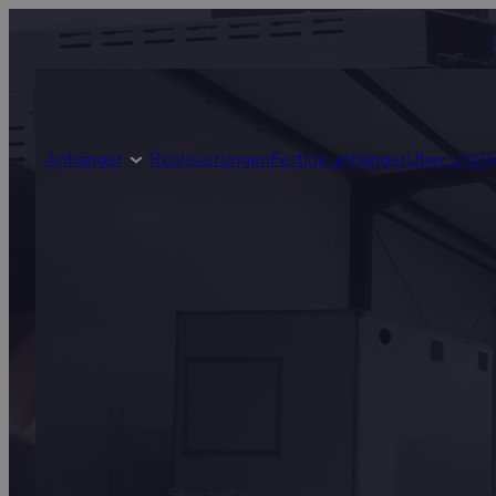
Anhänger
Realisierungen
Fertige anhänger
Über uns
D
Skorzystaj z naszych gotowych rozwiązań