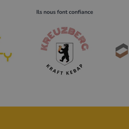
e
Ils nous font confiance
t IP24
änger, angepasst an das süße
rkonstruktion, zum