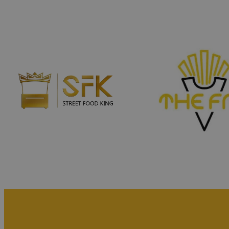
Selbstansaugende Seaflo-Druckwasserpump
Leistung: 3,8L/min
Elektrischer Wassererhitzer Kospel, Schutzar
Grauwasser- und Frischwassertanks
Elektrik:
Elektroprojekt maßgeschneidert für den Anh
Konzept
Innenbeleuchtung: LED-Lichter
Überwachungssystem:
1 Kamera, Recorder, Festplatte
Zusätzliche Ausstattung:
LED-Schild – „Eis im Waffelbecher“
Wellen-LED an der Außenseite der Fassade
LED-Schriftzug „Lody“ auf dem Dach mit Unte
Zusammenklappen für den Transport
Stützrad