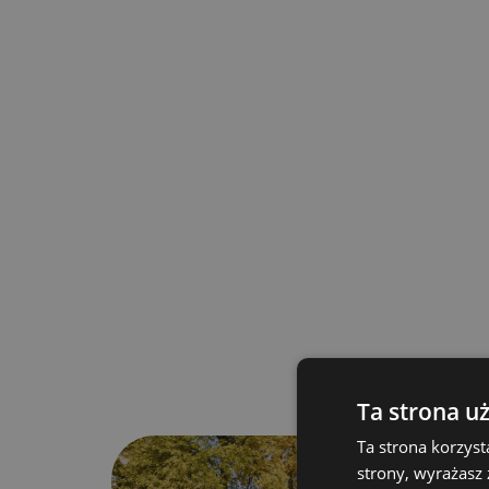
Thermoaktive Sandwichplatte, 33 mm dick, m
Kern
Tragwand zusätzlich mit Sperrholzplatte vers
Boden:
Wasserfestes Sperrholz mit PVC-Belag mit e
Rahmen:
Feuerverzinkter Stahlrahmen
Tür:
Auf der gegenüberliegenden Seite der Deich
Verkaufsfensterklappen:
We
2 Klappen
Ta strona u
Frontale – 1800 mm x 1120 mm
Ta strona korzyst
Seitlich – 1200 mm x 1120 mm
strony, wyrażasz