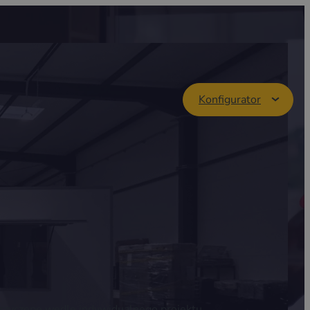
Konfigurator
przyczepę wedle indywidualnego projektu.