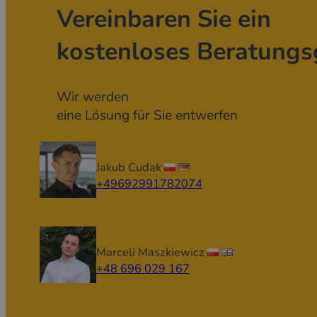
4 stabilisierende Stützen
Vereinbaren Sie ein
19″-Stützen-Schlüssel
Der Anhänger ist mit kompletter Straßenbele
kostenloses Beratungs
Vorschriften des Straßenverkehrsgesetzes en
Wir werden
eine Lösung für Sie entwerfen
Jakub Cudak
+49692991782074
Marceli Maszkiewicz
+48 696 029 167