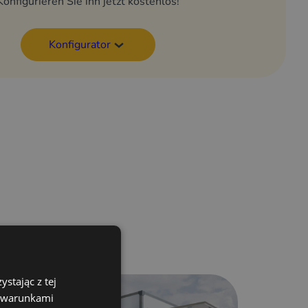
Konfigurieren Sie ihn jetzt kostenlos!
Konfigurator
hen
stając z tej
z warunkami