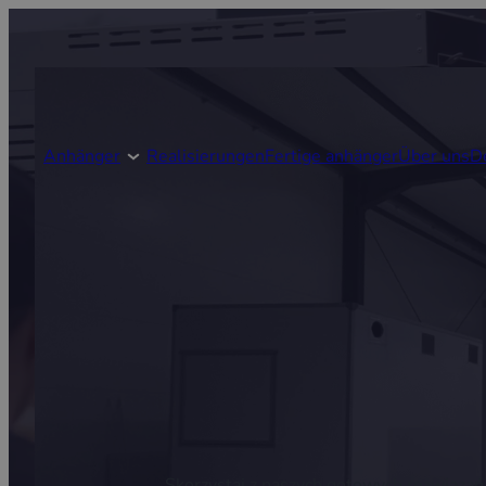
Anhänger
Realisierungen
Fertige anhänger
Über uns
D
Skorzystaj z naszych gotowych rozwiązań