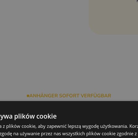
it Laminat-Außenschicht, XPS-
tärkt
rhöhter Abriebfestigkeit
sel
ANHÄNGER SOFORT VERFÜGBAR
itere fertige Anhänger anse
żywa plików cookie
a z plików cookie, aby zapewnić lepszą wygodę użytkowania. Korzy
 zgodę na używanie przez nas wszystkich plików cookie zgodnie 