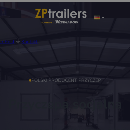
er Rest
Kontakt
POLSKI PRODUCENT PRZYCZEP
Przyczepa socjalna
 i dostosuj je do własnych potrzeb lub pozwól nam zbudować 