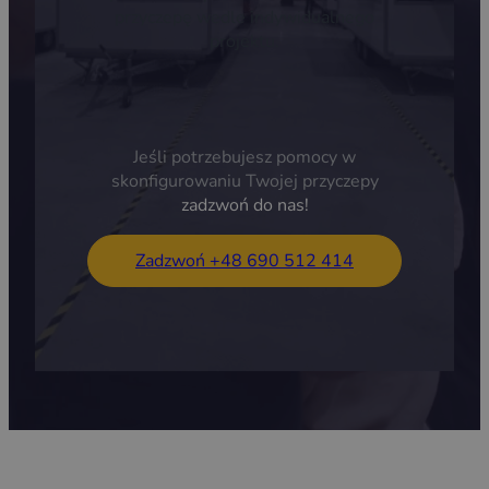
przyczepę wedle indywidualnego
projektu.
Jeśli potrzebujesz pomocy w
skonfigurowaniu Twojej przyczepy
zadzwoń do nas!
Zadzwoń +48 690 512 414