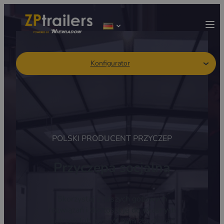
Konfigurator
POLSKI PRODUCENT PRZYCZEP
Przyczepa socjalna
Skorzystaj z naszych gotowych
rozwiązań i dostosuj je do własnych
potrzeb lub pozwól nam zbudować