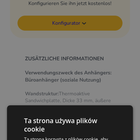
Konfigurieren Sie ihn jetzt kostenlos!
Konfigurator
ZUSÄTZLICHE INFORMATIONEN
Verwendungszweck des Anhängers:
Büroanhänger (soziale Nutzung)
Wandstruktur:
Thermoaktive
Sandwichplatte, Dicke 33 mm, äußere
Beschichtung aus Laminat, XPS-
KernTragende Wand zusätzlich mit
Ta strona używa plików
Sperrholzplatte verstärkt.Wände und
cookie
Dach mit Aluminiumprofilen
verkleidet.
Boden:
Wasserfestes
Ta strona korzysta z plików cookie, aby