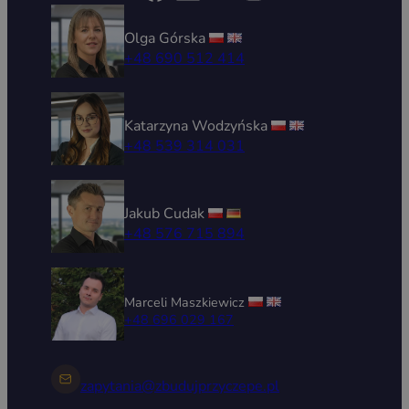
Olga Górska
+48 690 512 414
Katarzyna Wodzyńska
+48 539 314 031
Jakub Cudak
+48 576 715 894
Marceli Maszkiewicz
+48 696 029 167
zapytania@zbudujprzyczepe.pl