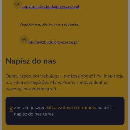
zapytania@zbudujprzyczepe.pl
Współprace, oferty, inne zapytania:
biuro@zbudujprzyczepe.pl
Napisz do nas
Opisz, czego potrzebujesz – możesz dodać link, inspirację
lub kilka szczegółów. My wrócimy z indywidualną
wyceną, bez zobowiązań.
Zostało jeszcze
kilka wolnych terminów
na dziś –
napisz do nas teraz.