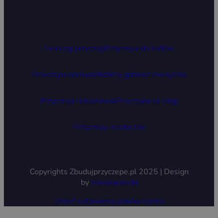
Leasing przyczep
Przyczepa do lodów
Przyczepa barowa
Mobilny gabinet medyczny
Przyczepa reklamowa
Przyczepa na targi
Przyczepy medyczne
Copyrights Zbudujprzyczepe.pl 2025 | Design
by
Bananaconda
Zmień ustawienia plików cookie