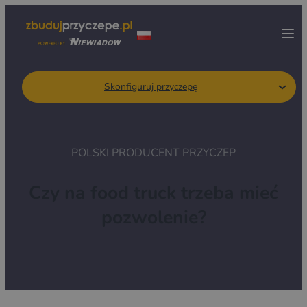
Skonfiguruj przyczepę
POLSKI PRODUCENT PRZYCZEP
Czy na food truck trzeba mieć
pozwolenie?