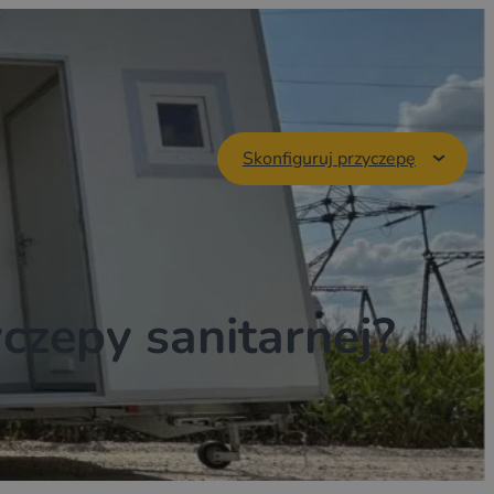
Skonfiguruj przyczepę
czepy sanitarnej?