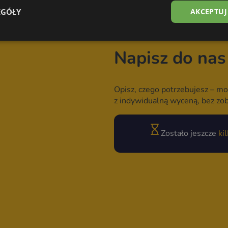
EGÓŁY
AKCEPTUJ
Napisz do nas
Opisz, czego potrzebujesz – mo
z indywidualną wyceną, bez zo
Zostało jeszcze
ki