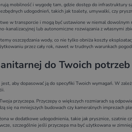
rują mobilność i wygodę tam, gdzie dostęp do infrastruktury sa
iezbędnych udogodnień, takich jak toalety, umywalki, czy prys
atwe w transporcie i mogą być ustawione w niemal dowolnym
no-kanalizacyjnej lub autonomiczne rozwiązania z własnymi zbio
emy oszczędzania wody, co nie tylko obniża koszty eksploatacj
użytkowaniu przez cały rok, nawet w trudnych warunkach pogo
anitarnej do Twoich potrzeb
 jest, aby dopasować ją do specyfiki Twoich wymagań. W zależn
ii.
woja przyczepa. Przyczepy o większych rozmiarach są odpowied
zą się na mniejszych budowach czy kameralnych imprezach pl
ona w dodatkowe udogodnienia, takie jak prysznice, szatnie c
cze, szczególnie jeśli przyczepa ma być użytkowana w zimniej