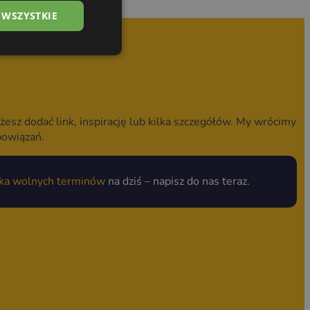
 WSZYSTKIE
żesz dodać link, inspirację lub kilka szczegółów. My wrócimy
bowiązań.
lka wolnych terminów
na dziś – napisz do nas teraz.