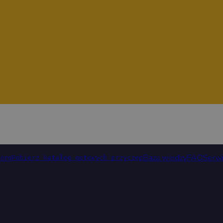
rem
Baza wiedzy
FAQ
Serw
Pobierz katalog gotowych przyczep