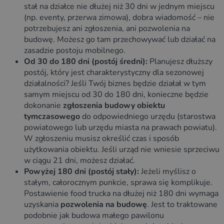
stał na działce nie dłużej niż 30 dni w jednym miejscu
(np. eventy, przerwa zimowa), dobra wiadomość – nie
potrzebujesz ani zgłoszenia, ani pozwolenia na
budowę. Możesz go tam przechowywać lub działać na
zasadzie postoju mobilnego.
Od 30 do 180 dni (postój średni):
Planujesz dłuższy
postój, który jest charakterystyczny dla sezonowej
działalności? Jeśli Twój biznes będzie działał w tym
samym miejscu od 30 do 180 dni, konieczne będzie
dokonanie
zgłoszenia budowy obiektu
tymczasowego
do odpowiedniego urzędu (starostwa
powiatowego lub urzędu miasta na prawach powiatu).
W zgłoszeniu musisz określić czas i sposób
użytkowania obiektu. Jeśli urząd nie wniesie sprzeciwu
w ciągu 21 dni, możesz działać.
Powyżej 180 dni (postój stały):
Jeżeli myślisz o
stałym, całorocznym punkcie, sprawa się komplikuje.
Postawienie food trucka na dłużej niż 180 dni wymaga
uzyskania
pozwolenia na budowę
. Jest to traktowane
podobnie jak budowa małego pawilonu