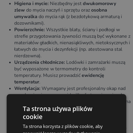
Higiena i mycie:
Niezbędny jest
dwukomorowy
zlew
do mycia naczyń i sprzętu oraz
osobna
umywalka
do mycia rąk (z bezdotykową armaturą i
dozownikami).
Powierzchnie:
Wszystkie blaty, ściany i podłogi w
strefie przygotowania żywności muszą być wykonane z
materiałów gładkich, nienasiąkliwych, nietoksycznych i
łatwych do mycia i dezynfekcji (np. atestowana stal
nierdzewna).
Urządzenia chłodnicze:
Lodówki i zamrażarki muszą
być wyposażone w termometry do kontroli
temperatury. Musisz prowadzić
ewidencję
temperatur
.
Wentylacja:
Wymagany jest profesjonalny okap nad
urządzeniami grzewczymi (grille, frytownice, piece)
oraz sprawna wentylacja grawitacyjna lub mechaniczna
Ta strona używa plików
zapobiegająca gromadzeniu się dymu i pary.
Odpady i utylizacja:
Zamykane pojemniki na śmieci,
cookie
odpowiednie składowanie zużytego oleju (utylizacja
Ta strona korzysta z plików cookie, aby
poprzez firmy zbierające zużyte oleje) oraz podpisana