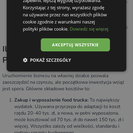
zapewnić lepszą wygodę użytkowania.
umowa na wywóz wszystkich odpadów komunalnych.
Korzystając z tej strony, wyrażasz zgodę
Dokumentacja:
Wdrożenie systemu
HACCP, Dobrej
Praktyki Higienicznej (GHP) i Produkcyjnej
na używanie przez nas wszystkich plików
(GMP)
oraz aktualne orzeczenia sanitarno-
cookie zgodnie z warunkami naszej
epidemiologiczne dla całego personelu. Wszystkie te
polityki plików cookie.
Dowiedz się więcej
pozwolenia na food trucka są absolutnie kluczowe.
AKCEPTUJ WSZYSTKIE
Ile to wszystko kosztuje?
Planowanie budżetu
POKAŻ SZCZEGÓŁY
Uruchomienie biznesu na własnej działce pozwala
zaoszczędzić na czynszu, ale początkowa inwestycja wciąż
jest spora. Główne składowe kosztów to:
Zakup i wyposażenie food trucka:
To największy
wydatek. Używana przyczepa do adaptacji to koszt
rzędu 20-40 tys. zł, a nowa, w pełni wyposażona,
może kosztować od 70 tys. zł do nawet 150 tys. zł i
więcej. Wszystko zależy od wielkości, standardu i
rodzaju sprzętu kuchennego.