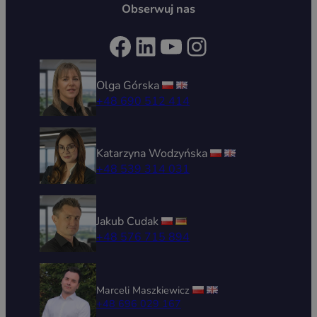
Obserwuj nas
Facebook
LinkedIn
YouTube
Instagram
Olga Górska
+48 690 512 414
Katarzyna Wodzyńska
+48 539 314 031
Jakub Cudak
+48 576 715 894
Marceli Maszkiewicz
+48 696 029 167