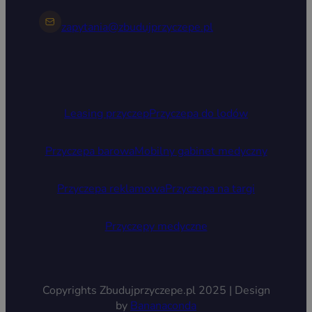
zapytania@zbudujprzyczepe.pl
Leasing przyczep
Przyczepa do lodów
Przyczepa barowa
Mobilny gabinet medyczny
Przyczepa reklamowa
Przyczepa na targi
Przyczepy medyczne
Copyrights Zbudujprzyczepe.pl 2025 | Design
by
Bananaconda