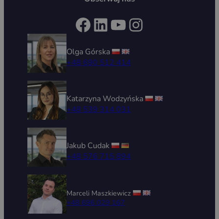
Facebook
LinkedIn
YouTube
Instagram
Olga Górska
+48 690 512 414
Katarzyna Wodzyńska
+48 539 314 031
Jakub Cudak
+48 576 715 894
Marceli Maszkiewicz
+48 696 029 167