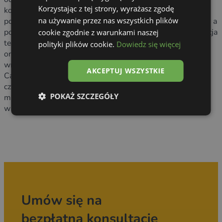
Korzystając z tej strony, wyrażasz zgodę
kompozyty o podwyższonej wytrzymałości. Ściany
na używanie przez nas wszystkich plików
pokrywamy materiałami odpornymi na wilgoć i chemikalia, a
podłogi wykańczamy antypoślizgowymi okładzinami. Izolacja
cookie zgodnie z warunkami naszej
termiczna i akustyczna to standard. Używamy pianki PIR
polityki plików cookie.
Dowiedz się więcej
oraz specjalnych płyt warstwowych, które sprawiają, że
wnętrze przyczepy jest komfortowe o każdej porze roku.
AKCEPTUJ WSZYSTKIE
Całość zabezpieczamy powłokami, które ułatwiają
czyszczenie i utrzymanie higieny. Dzięki temu otrzymujesz
POKAŻ SZCZEGÓŁY
miejsce pracy, które wygląda profesjonalnie i sprawdza się
w intensywnym użytkowaniu.
Umów się na
bezpłatną konsultację