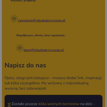
Wyceny i projekty:
zapytania@zbudujprzyczepe.pl
Współprace, oferty, inne zapytania:
biuro@zbudujprzyczepe.pl
Napisz do nas
Opisz, czego potrzebujesz – możesz dodać link, inspirację
lub kilka szczegółów. My wrócimy z indywidualną
wyceną, bez zobowiązań.
Zostało jeszcze
kilka wolnych terminów
na dziś –