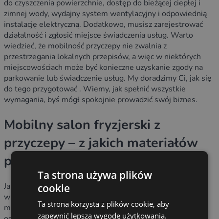
do czyszczenia powierzchnie, dostęp do bieżącej ciepłej i
zimnej wody, wydajny system wentylacyjny i odpowiednią
instalację elektryczną. Dodatkowo, musisz zarejestrować
działalność i zgłosić miejsce świadczenia usług. Warto
wiedzieć, że mobilność przyczepy nie zwalnia z
przestrzegania lokalnych przepisów, a więc w niektórych
miejscowościach może być konieczne uzyskanie zgody na
parkowanie lub świadczenie usług. My doradzimy Ci, jak się
do tego przygotować . Wiemy, jak spełnić wszystkie
wymagania, byś mógł spokojnie prowadzić swój biznes.
Mobilny salon fryzjerski z
przyczepy – z jakich materiałów
powinien być wykonany
Ta strona używa plików
Jako producent przyczep gastronomicznych i handlowych
cookie
wiemy, jak ważna jest trwałość i estetyka. Dlatego nasze
Ta strona korzysta z plików cookie, aby
mobilne salony fryzjerskie budujemy z lekkich, ale
zapewnić lepszą wygodę użytkowania.
odpornych materiałów. Stosujemy na przykład aluminium i