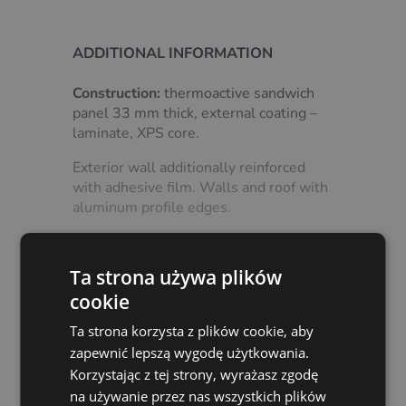
ADDITIONAL INFORMATION
Construction:
thermoactive sandwich
panel 33 mm thick, external coating –
laminate, XPS core.
Exterior wall additionally reinforced
with adhesive film. Walls and roof with
aluminum profile edges.
Floor:
waterproof coating with
increased abrasion resistance.
Ta strona używa plików
Show more
Frame:
steel, hot-dip galvanized.
cookie
Equipment includes support leg, four
Ta strona korzysta z plików cookie, aby
stabilizing supports, wrench for
zapewnić lepszą wygodę użytkowania.
supports and complete road lighting
Korzystając z tej strony, wyrażasz zgodę
according to StVZO.
na używanie przez nas wszystkich plików