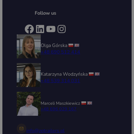
Follow us
Facebook
LinkedIn
YouTube
Instagram
Olga Górska
+48 690 512 414
Katarzyna Wodzyńska
+48 539 314 031
Marceli Maszkiewicz
+48 696 029 167
info@zptrailers.pl