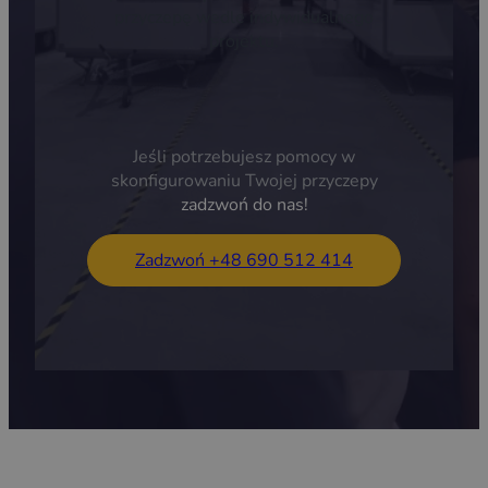
przyczepę wedle indywidualnego
projektu.
Jeśli potrzebujesz pomocy w
skonfigurowaniu Twojej przyczepy
zadzwoń do nas!
Zadzwoń +48 690 512 414