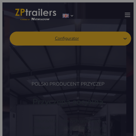
Configurator
POLSKI PRODUCENT PRZYCZEP
Przyczepa socjalna
Skorzystaj z naszych gotowych
rozwiązań i dostosuj je do własnych
potrzeb lub pozwól nam zbudować