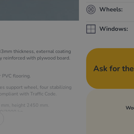
Wheels:
Windows:
33mm thickness, external coating
ly reinforced with plywood board.
Ask for the
 PVC flooring.
es support wheel, four stabilizing
ompliant with Traffic Code.
0 mm, height 2450 mm.
Wou
0/3000 kg.