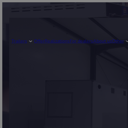
Trailers
Offer
Realizations
For dealers
About us
Other
Skorzystaj z naszych gotowych rozwiązań