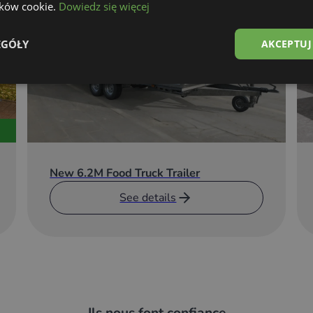
lików cookie.
Dowiedz się więcej
EGÓŁY
AKCEPTUJ
New 6.2M Food Truck Trailer
See details
Ils nous font confiance