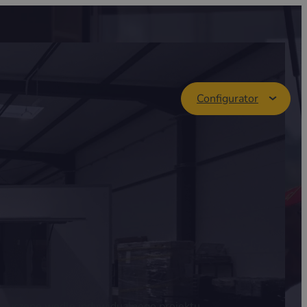
Configurator
przyczepę wedle indywidualnego projektu.