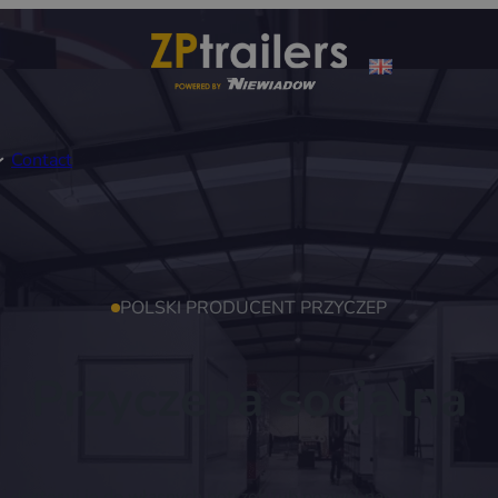
Contact
POLSKI PRODUCENT PRZYCZEP
Przyczepa socjalna
 i dostosuj je do własnych potrzeb lub pozwól nam zbudować 