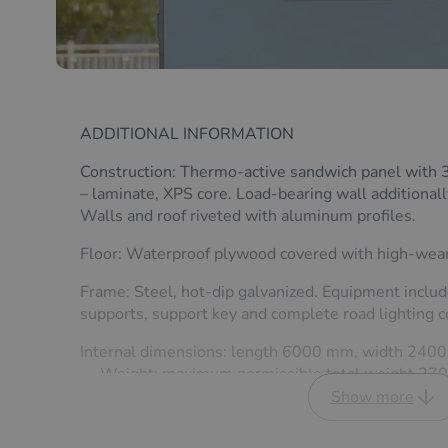
ADDITIONAL INFORMATION
Construction: Thermo-active sandwich panel with 
– laminate, XPS core. Load-bearing wall additional
Walls and roof riveted with aluminum profiles.
Floor: Waterproof plywood covered with high-wear
Frame: Steel, hot-dip galvanized. Equipment includ
supports, support key and complete road lighting c
Internal dimensions: length 6000 mm, width 240
→ Weight: maximum permissible total weight 270
→ Number of axles: two, braked.
Show more
→ Wheels: 165 R13C.