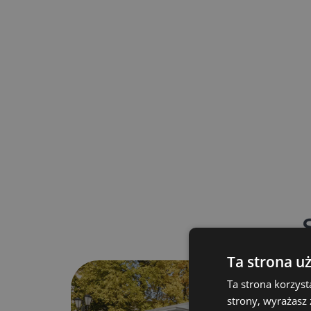
Sales windows: 2x front, 1x side.
Net price: €9,680.54
Gross price: 50,430 PLN
Options: Possibility of furniture installation, hydra
electrical installation and trailer branding.
Ta strona u
Ta strona korzyst
strony, wyrażasz