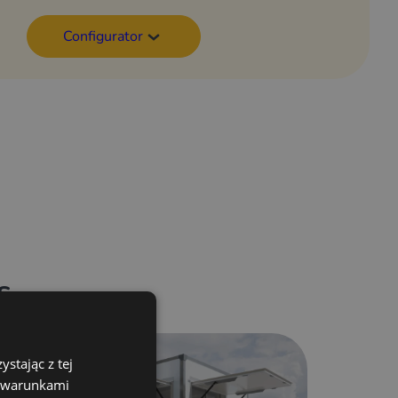
Configurator
s
stając z tej
z warunkami