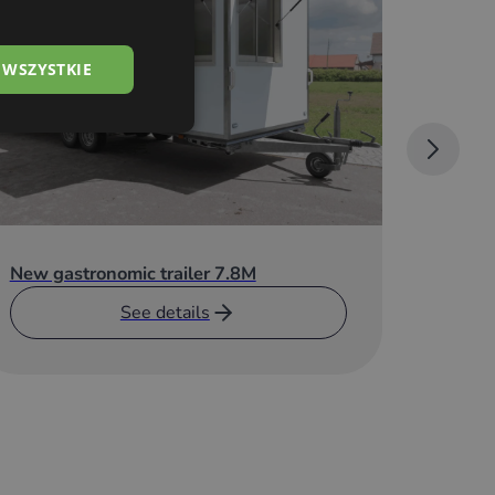
 WSZYSTKIE
New ga
5.2M
New gastronomic trailer 7.8M
See details