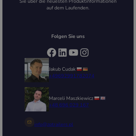
Sie über die neuesten Produktinformationen
auf dem Laufenden.
Folgen Sie uns
Facebook
LinkedIn
YouTube
Instagram
Jakub Cudak
+49692991782074
Marceli Maszkiewicz
+48 696 029 167
info@zptrailers.pl