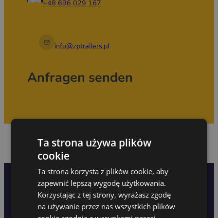
+48 696 029 167
info@zptrailers.pl
Anfragen senden
Ta strona używa plików
cookie
Ta strona korzysta z plików cookie, aby
Für Händler
FAQ
Servicebetreuung
zapewnić lepszą wygodę użytkowania.
Korzystając z tej strony, wyrażasz zgodę
Datenschutzrichtlinie
na używanie przez nas wszystkich plików
cookie zgodnie z warunkami naszej