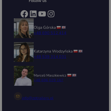
Follow us
Facebook
LinkedIn
YouTube
Instagram
Olga Górska
+48 690 512 414
Katarzyna Wodzyńska
+48 539 314 031
Marceli Maszkiewicz
+48 696 029 167
info@zptrailers.pl