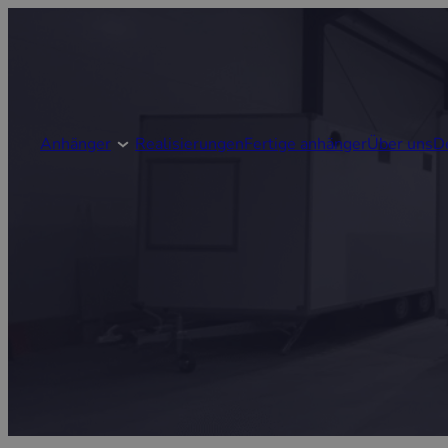
Anhänger
Realisierungen
Fertige anhänger
Über uns
D