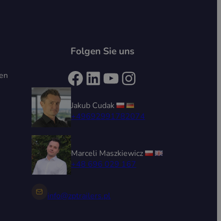
Folgen Sie uns
Facebook
LinkedIn
YouTube
Instagram
ten
Jakub Cudak
+49692991782074
Marceli Maszkiewicz
+48 696 029 167
info@zptrailers.pl