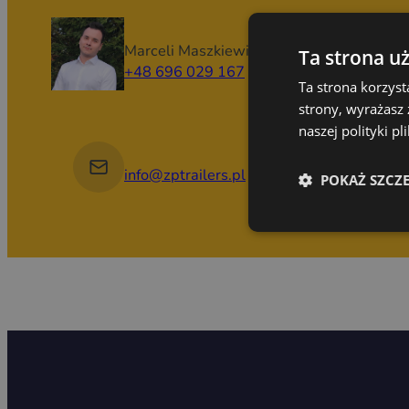
Marceli Maszkiewicz
Ta strona u
+48 696 029 167
Ta strona korzyst
strony, wyrażasz
naszej polityki p
info@zptrailers.pl
POKAŻ SZCZ