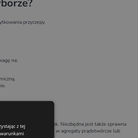
yborze?
żytkowania przyczepy.
wagę na:
miczną.
ie.
temperaturę przez cały rok. Niezbędna jest także sprawna
stając z tej
zważyć modele wyposażone w agregaty prądotwórcze lub
z warunkami