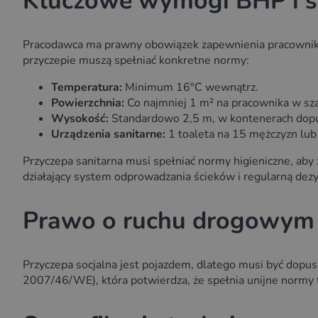
Kluczowe wymogi BHP i s
Pracodawca ma prawny obowiązek zapewnienia pracownikom
przyczepie muszą spełniać konkretne normy:
Temperatura:
Minimum 16°C wewnątrz.
Powierzchnia:
Co najmniej 1 m² na pracownika w sza
Wysokość:
Standardowo 2,5 m, w kontenerach dopu
Urządzenia sanitarne:
1 toaleta na 15 mężczyzn lub
Przyczepa sanitarna musi spełniać normy higieniczne, ab
działający system odprowadzania ścieków i regularną dezy
Prawo o ruchu drogowym 
Przyczepa socjalna jest pojazdem, dlatego musi być dop
2007/46/WE), która potwierdza, że spełnia unijne normy t