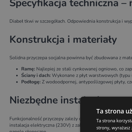
Specyfikacja techniczna –
Diabeł tkwi w szczegółach. Odpowiednia konstrukcja i wyp
Konstrukcja i materiały
Solidna przyczepa socjalna powinna być zbudowana z mat
Ramę:
Najlepiej ze stali cynkowanej ogniowo, co z
Ściany i dach:
Wykonane z płyt warstwowych (typu sa
Podłogę:
Z wodoodpornej, antypoślizgowej płyty, cz
Niezbędne instalacje
Ta strona u
Funkcjonalność przyczepy zależy od jej instalacji. Odpow
Ta strona korzyst
instalacja elektryczna (230V) z zabezpieczeniami oraz d
strony, wyrażasz
panele słoneczne.