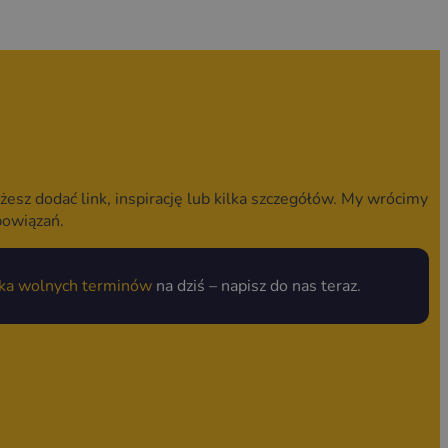
żesz dodać link, inspirację lub kilka szczegółów. My wrócimy
bowiązań.
lka wolnych terminów
na dziś – napisz do nas teraz.