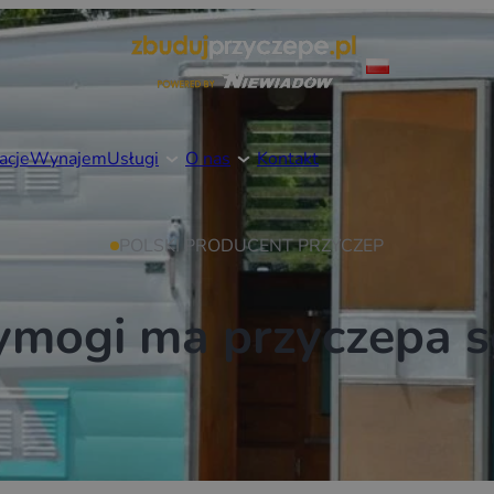
acje
Wynajem
Usługi
O nas
Kontakt
POLSKI PRODUCENT PRZYCZEP
ymogi ma przyczepa s