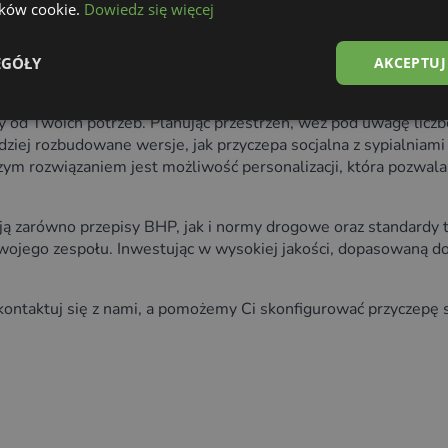
lików cookie.
Dowiedz się więcej
EGÓŁY
AKCEPTUJ
 od Twoich potrzeb. Planując przestrzeń, weź pod uwagę liczb
rdziej rozbudowane wersje, jak przyczepa socjalna z sypialniami
m rozwiązaniem jest możliwość personalizacji, która pozwala
ują zarówno przepisy BHP, jak i normy drogowe oraz standardy
ojego zespołu. Inwestując w wysokiej jakości, dopasowaną do
? Skontaktuj się z nami, a pomożemy Ci skonfigurować przyczep