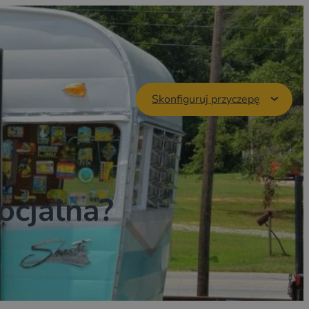
Skonfiguruj przyczepę
ocjalna?