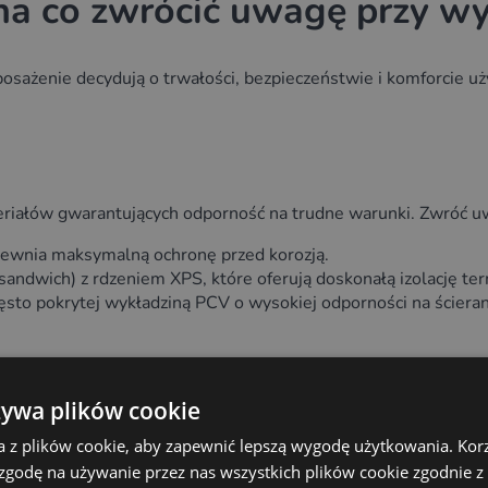
 na co zwrócić uwagę przy w
osażenie decydują o trwałości, bezpieczeństwie i komforcie u
eriałów gwarantujących odporność na trudne warunki. Zwróć u
apewnia maksymalną ochronę przed korozją.
ndwich) z rdzeniem XPS, które oferują doskonałą izolację ter
ęsto pokrytej wykładziną PCV o wysokiej odporności na ścieran
żywa plików cookie
iednie systemy ogrzewania i wentylacji zapewniają komfortową 
a z plików cookie, aby zapewnić lepszą wygodę użytkowania. Korzy
ostęp do wody. W miejscach bez podłączenia do sieci warto ro
 zgodę na używanie przez nas wszystkich plików cookie zgodnie 