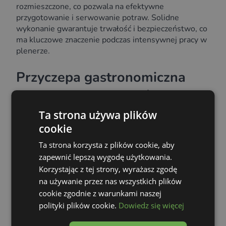
rozmieszczone, co pozwala na efektywne
przygotowanie i serwowanie potraw. Solidne
wykonanie gwarantuje trwałość i bezpieczeństwo, co
ma kluczowe znaczenie podczas intensywnej pracy w
plenerze.
Przyczepa gastronomiczna
grill – inwestycja, która się
opłaca
Ta strona używa plików
cookie
Decydując się na przyczepę gastronomiczną z grillem,
Ta strona korzysta z plików cookie, aby
inwestujesz w przyszłość swojego biznesu.
zapewnić lepszą wygodę użytkowania.
Mobilność, niskie koszty utrzymania i szerokie
Korzystając z tej strony, wyrażasz zgodę
możliwości działania sprawiają, że to rozwiązanie,
na używanie przez nas wszystkich plików
które szybko się zwraca. W porównaniu do
cookie zgodnie z warunkami naszej
stacjonarnych punktów gastronomicznych przyczepa
polityki plików cookie.
Dowiedz się więcej
wymaga znacznie mniejszych nakładów finansowych,
co czyni ją dostępną dla szerokiego grona