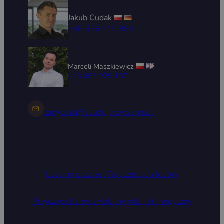
Jakub Cudak
+48 576 715 894
Marceli Maszkiewicz
+48 696 029 167
zapytania@zbudujprzyczepe.pl
Leasing przyczep
Przyczepa do lodów
Przyczepa barowa
Mobilny gabinet medyczny