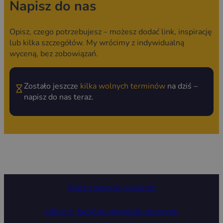
Napisz do nas
Opisz, czego potrzebujesz – możesz dodać link, inspirację
lub kilka szczegółów. My wrócimy z indywidualną
wyceną, bez zobowiązań.
Zostało jeszcze
kilka wolnych terminów
na dziś –
napisz do nas teraz.
Zostań naszym dealerem
Pobierz katalog gotowych przyczep