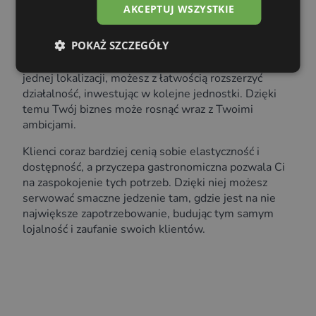
przedsiębiorców.
AKCEPTUJ WSZYSTKIE
Warto także podkreślić, że mobilność pozwala na
POKAŻ SZCZEGÓŁY
szybkie skalowanie działalności. Jeśli Twoja
przyczepa gastronomiczna grill
odniesie sukces w
jednej lokalizacji, możesz z łatwością rozszerzyć
działalność, inwestując w kolejne jednostki. Dzięki
temu Twój biznes może rosnąć wraz z Twoimi
ambicjami.
Klienci coraz bardziej cenią sobie elastyczność i
dostępność, a przyczepa gastronomiczna pozwala Ci
na zaspokojenie tych potrzeb. Dzięki niej możesz
serwować smaczne jedzenie tam, gdzie jest na nie
największe zapotrzebowanie, budując tym samym
lojalność i zaufanie swoich klientów.