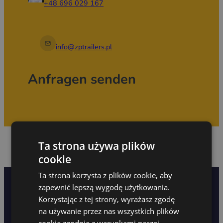
+48 696 029 167
info@zptrailers.pl
Anfragen senden
Ta strona używa plików
cookie
Ta strona korzysta z plików cookie, aby
Für Händler
FAQ
Servicebetreuung
zapewnić lepszą wygodę użytkowania.
Korzystając z tej strony, wyrażasz zgodę
Datenschutzrichtlinie
na używanie przez nas wszystkich plików
cookie zgodnie z warunkami naszej