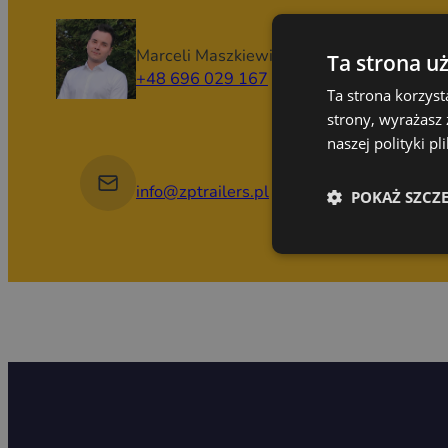
Marceli Maszkiewicz
Ta strona u
+48 696 029 167
Ta strona korzyst
strony, wyrażasz
naszej polityki p
info@zptrailers.pl
POKAŻ SZCZ