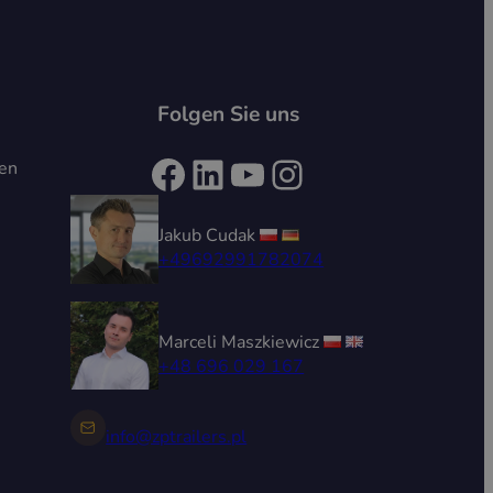
Folgen Sie uns
Facebook
LinkedIn
YouTube
Instagram
ten
Jakub Cudak
+49692991782074
Marceli Maszkiewicz
+48 696 029 167
info@zptrailers.pl