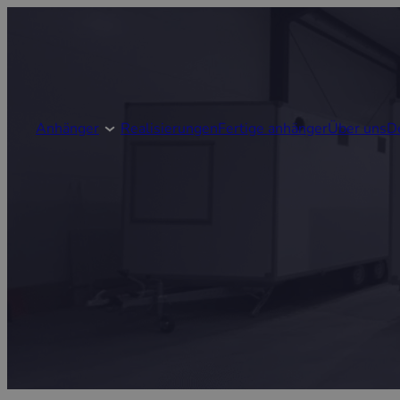
Anhänger
Realisierungen
Fertige anhänger
Über uns
D